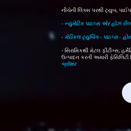
નીચેની લિંક્સ પરથી ટ્યુબ, પાઈ
- ન્યુમેટિક પાઇપ્સ એર હોઝ રીલ્
- મેડિકલ ટ્યુબિંગ - પાઇપ્સ - હો
- સિરામિકથી મેટલ ફીટીંગ્સ, હર્
ઉત્પાદન કરતી અમારી ફેસિલિટી
બ્રોશર