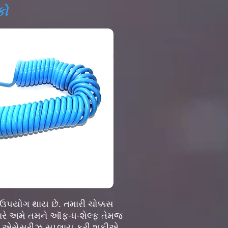
કો
ં ઉપયોગ થાય છે. તમારી ચોક્કસ
રે અમે તમને ઑફ-ધ-શેલ્ફ તેમજ
અને એસેસરીઝ સપ્લાય કરી શકીએ