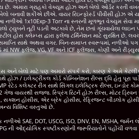
 છે. અમારા ગ્રાહકો વેક્યૂમ હોઝ અને બેલો ઓર્ડર કરતી વખતે 
ેલો બનાવી શકીએ છીએ. વાયર રિઇન્ફોર્સ્ડ પીવીસી હોઝ એ યાંત
નળીઓ 1x10Exp-3 Torr ના સ્તરની મૂળભૂત વેક્યુમ સેવા માટે
 ટ્યુબને તૂટી પડતી અટકાવે છે, તેમ છતાં ગૂંચવાયેલા લાઇન પ
્ટીલ હોસ ક્લેમ્પ્સ દ્વારા ફ્લેંજ ટર્મિનેશન માટે સુરક્ષિત છે.
સમાપ્તિ સાથે અથવા વગર. બિન-સમાપ્ત સ્વરૂપમાં, નળીઓ પગ દ્વ
ં NW ફ્લેંજ, VG, VF અને ICF ફ્લેંજ્સ, કોણી અને રીડ્યુસર
ોસીસ અને બેલો માટે પણ અમારો સંપર્ક કરો, કારણ કે અમે કેટ
થે હોઝ / ઇલેક્ટ્રીકલ કોર્ડ કોમ્બિનેશન રીલ્સ દ્વિ હેતુ પૂરા પા
ેટેડ કલેક્ટર રીંગ સાથે સિંગલ ઇલેક્ટ્રિક રીલ્સ, ઇન્ડોર કો
 ગેજ વાયરથી સજ્જ. સ્પ્રિંગ રિટર્ન હોઝ રીલ્સ, મોટર ડ્રિવન અ
સક્શન હોસીસ, એર બ્રેક હોસીસ, રેફ્રિજન્ટ બીડલોક હોસીસ
ય વિશિષ્ટ વસ્તુઓ છે.
લિક નળીઓ SAE, DOT, USCG, ISO, DNV, EN, MSHA, જર્મન લ
 ની ઔદ્યોગિક સ્પષ્ટીકરણોની જરૂરિયાતોને પહોંચી વળવા અ