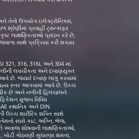
અને તેનો ઉપયોગ ઇલેક્ટ્રોનિક્સ,
ાળ શ્રેણીમાં પ્રવાહી ટ્રાન્સફર
ષ્ટ લાક્ષણિકતાઓ પ્રદાન કરે છે,
 જ્વાળા સાથે પ્રક્રિયા કરી શકાય
SI 321, 316, 316L અને 304 માં
મ્બલીની લવચીકતા અને દબાણયુક્ત
વે છે. જ્યારે દબાણ લાગુ કરવામાં
 બાહ્ય સ્તર આપવામાં આવે છે. ઉચ્ચ
 લવચીક છે અને નળીની હિલચાલને
સિફિકેશન મુજબ વિવિધ
 SAE સ્થાનિક અને DIN
ની ઉચ્ચ શારીરિક શક્તિ સાથે
તેમનો સારો કાટ, અગ્નિ, ભેજ,
પન અને અવાજ શોષવાની લાક્ષણિકતાઓ,
ખોટી ગોઠવણી સુધારણા ક્ષમતા,