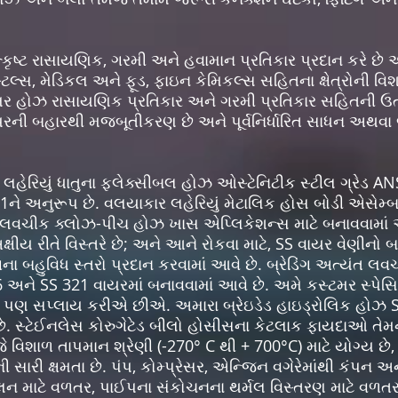
્કૃષ્ટ રાસાયણિક, ગરમી અને હવામાન પ્રતિકાર પ્રદાન કરે છે 
સ્ટલ્સ, મેડિકલ અને ફૂડ, ફાઇન કેમિકલ્સ સહિતના ક્ષેત્રોની વિશ
મર હોઝ રાસાયણિક પ્રતિકાર અને ગરમી પ્રતિકાર સહિતની ઉત્કૃ
 વાયરની બહારથી મજબૂતીકરણ છે અને પૂર્વનિર્ધારિત સાધન અથવા
લહેરિયું ધાતુના ફ્લેક્સીબલ હોઝ ઓસ્ટેનિટીક સ્ટીલ ગ્રેડ AN
-1ને અનુરૂપ છે. વલયાકાર લહેરિયું મેટાલિક હોસ બોડી એસે
ંત લવચીક ક્લોઝ-પીચ હોઝ ખાસ એપ્લિકેશન્સ માટે બનાવવામાં આ
ક્ષીય રીતે વિસ્તરે છે; અને આને રોકવા માટે, SS વાયર વેણીનો
િંગના બહુવિધ સ્તરો પ્રદાન કરવામાં આવે છે. બ્રેડિંગ અત્યંત
16 અને SS 321 વાયરમાં બનાવવામાં આવે છે. અમે કસ્ટમર સ્પે
ણી પણ સપ્લાય કરીએ છીએ. અમારા બ્રેઇડેડ હાઇડ્રોલિક હોઝ
રે છે. સ્ટેઈનલેસ કોરુગેટેડ બીલો હોસીસના કેટલાક ફાયદાઓ તેમ
 વિશાળ તાપમાન શ્રેણી (-270° C થી + 700°C) માટે યોગ્ય છે, 
ેમની સારી ક્ષમતા છે. પંપ, કોમ્પ્રેસર, એન્જિન વગેરેમાંથી કં
ાટે વળતર, પાઈપના સંકોચનના થર્મલ વિસ્તરણ માટે વળતર, 