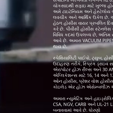
ચોકસાઇથી સફાઇ માટે ખુલ્લા હોય
અમે ટાઇટેનિયમ અને હેસ્ટેલોય બ
લવચીક અને આર્થિક ઉકેલ છે. આ 
હેઠળ હોસીસ વાયર પ્રબલિત દિવાલો
કરે છે. પીવીસી હોસીસ સ્ટેનલેસ સ
વિવિધ કદમાં ઉપલબ્ધ છે, અંતિમ 
આવે છે. અમારા VACUUM PIPES મા
થાય છે.
સ્પેશિયાલિટી પાઈપો, ટ્યુબ, હ
ઉદાહરણ તરીકે, સ્પ્રિંગ ડ્રાઇવ સા
એર/વોટર હોઝ રીલ્સ અને 30 AMP ર
એપ્લિકેશન્સ માટે 16, 14 અને 12
ઓન હોસીસ, પ્રેશર વોશ હોસીસ, 
કોઇલેડ એર હોઝ એસેમ્બલીઝ અન્
અમારા ન્યુમેટિક અને હાઇડ્રો
CSA, NGV, CARB અને UL-21 LPG
બનાવવામાં આવે છે. ધોરણો