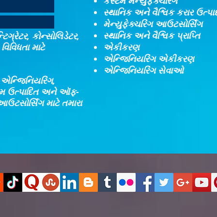
કસ્ટમ મેન્યુફેક્ચરિંગ
સ્થાનિક અને વૈશ્વિક કરાર ઉત્પ
મેન્યુફેક્ચરિંગ આઉટસોર્સિંગ
સ્થાનિક અને વૈશ્વિક પ્રાપ્તિ
ટિગ્રેટર, કોન્સોલિડેટર,
વિવિધતા માટે
એકીકરણ​
એન્જિનિયરિંગ એકીકરણ​
એન્જિનિયરિંગ સેવાઓ
, એન્જિનિયરિંગ,
્ટમ ઉત્પાદિત અને ઑફ-
આઉટસોર્સિંગ માટે તમારા