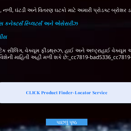
પ, નળી, ઘંટડી અને વિતરણ ઘટકો માટે અમારી પ્રોડક્ટ બ્રોશર 
સ કનેક્ટર્સ સ્પ્લિટર્સ અને એસેસરીઝ
સીસ
મેટિક સીલિંગ, વેક્યૂમ ફીડથ્રુઝ, હાઈ અને અલ્ટ્રાહાઈ વેક્યૂમ 
 વિશેની માહિતી અહીં મળી શકે છે:_cc7819-bad5336_cc781
CLICK Product Finder-Locator Service
પાછલું પૃષ્ઠ