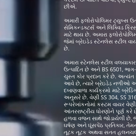
છીએ.
અમારી ફ્લોરોપોલિમર ટ્યુબ્સ ઉત
સેમિકન્ડક્ટર્સ અને લિક્વિડ ક્રિ
માટે થાય છે. અમારા ફ્લોરોપોલિ
જેમાં બ્રેઇડેડ સ્ટેનલેસ સ્ટીલ
છે.
અમારા સ્ટેનલેસ સ્ટીલ વલયાકાર 
ઉત્પાદિત છે અને BS 6501, ભાગ
ચુસ્ત કોર પ્રદાન કરે છે. અત્ય
આવે છે, ત્યારે બ્રેઇડેડ નળીઓ અ
દબાણવાળા કાર્યક્રમો માટે બ્રેડ
અનુસરે છે. વેણી SS 304, SS 3
રૂપરેખાંકનોમાં કસ્ટમ વાયર વે
આંતરરાષ્ટ્રીય ધોરણોને પૂર્ણ ક
હળવા વજન સાથે જોડાયેલી છે, જે
ઘર્ષણ અને ઘૂંસપેંઠ પ્રતિકાર, ત
તૂટક તૂટક અથવા સતત હલનચલન મ