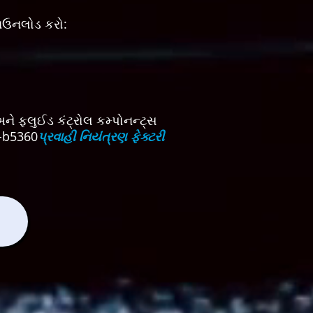
ડાઉનલોડ કરો:
અને ફ્લુઈડ કંટ્રોલ કમ્પોનન્ટ્સ
9-b5360
પ્રવાહી નિયંત્રણ ફેક્ટરી