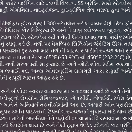
 કઠોર પાઈપિંગ માટે ઝડપી વિકલ્પ. SS બ્રેડિંગ સાથે સ્ટેનલેસ
 એમોનિયા, નાઇટ્રોજન, હાઇડ્રોલિક તેલ, વરાળ, હવા અને પ
પીટીએફઇ હોઝ શ્રેણી 300 સ્ટેનલેસ સ્ટીલ વાયર વેણી રિઇન્ફોર્સ
રોપોલિમર કોર નિષ્ક્રિય છે અને તે લાંબુ ફ્લેક્સરલ જીવન, 
દાન કરે છે. સ્ટેનલેસ સ્ટીલ વેણી ઉચ્ચ દબાણવાળા કાર્યક્રમોને
ં રક્ષણ કરે છે. નળી પર વૈકલ્પિક સિલિકોન જેકેટિંગ ઊંચા તાપમ
પ્રવેશને દૂર કરવા માટે નળીની બાહ્ય સપાટીને સ્વચ્છ અને સર
ાન્ય તાપમાન રેન્જ -65°F (-53.9°C) થી 450°F (232.2°C) છે,
થી, નળી સરળતાથી સાફ થાય છે અને ઓટોક્લેવ, સ્ટીમ અથવા ડીટ
સ્ટમ લંબાઈ, કદ, અન્ય ઓવરબ્રેડિંગ સામગ્રી, ખાસ સફાઈ અને/અ
ી સંપૂર્ણ લાઇન ઓફર કરે છે.
 અને બીલોઝ સ્વચ્છ વાતાવરણમાં બનાવવામાં આવે છે અને તેનો 
 ટેક્નોલોજીનો ઉપયોગ સેમિકન્ડક્ટર, એલસીડી, એલઈડી, સ્પેસ ડ
છે અને તે અનિવાર્ય તકનીકોમાંની એક છે. અમારી ઓન પ્રોસેસ ગ
 સુપર ક્લીન પાઇપ્સનો ઉપયોગ સ્વચ્છતાને સુધારવા માટે થા
ચ્છતા માટેની જરૂરિયાતોને પહોંચી વળવા માટે વિકસાવવામાં આવી 
લનો ઉપયોગ થાય છે અને તેથી ટ્યુબ વેલ્ડેડ ઝોનનો કાટ પ્રતિ
ાઇક્રોન અથવા તેનાથી ઓછી હોય છે, વેક્યૂમ હોઝ અને બેલો 