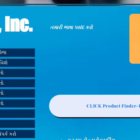
 Inc.
તમારી ભાષા પસંદ કરો
મપેજ
વિશે
નો.
નો.
નો.
નો.
CLICK Product Finder-L
ંપર્ક કરો