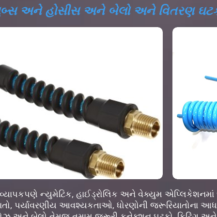
યુબ્સ અને હોસીસ અને બેલો અને વિતરણ ઘટ
્યાપકપણે ન્યુમેટિક, હાઈડ્રોલિક અને વેક્યુમ એપ્લિકેશનમા
ાતો, પર્યાવરણીય આવશ્યકતાઓ, ધોરણોની જરૂરિયાતોના આધા
, હોઝ અને બેલો તેમજ તમામ જરૂરી કનેક્શન ઘટકો, ફિટિંગ 