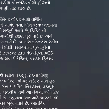
 સ્ટીલ કોરુગેટેડ બેલો હોઝનો
ાણી માટે થાય છે.
મેન્ટ જેકેટ સાથે વર્જિન
ઓછી અભેદ્યતા, બિન-જ્વલનક્ષમતા
 મંજૂરી આપે છે, કિંકિંગની
ાનોથી રક્ષણ પૂરું પાડે છે અને
ળ રાખે છે. અમારા સ્ટેનલેસ સ્ટીલ
 તેમાંથી પસાર થતા પ્રવાહીના
રજન્ટ દ્વારા વંધ્યીકૃત. AGS-
થવા પેકેજિંગ, કસ્ટમ ક્રિમ્ડ-
ઉપયોગ વેક્યૂમ ટેક્નોલોજી
ેવલપમેન્ટ, એક્સિલરેટર અને ફૂડ
ેસ પાઇપિંગ સિસ્ટમ્સ, વેક્યૂમ
ય છે. લવચીક નળીઓ તેમની આંતરિક
છે. ટ્યુબના અંત માટે અલ્ટ્રા-લો
કાર ખૂબ વધારે છે. આંતરિક
શિપમેન્ટ પહેલાં સ્વચ્છ રૂમમાં