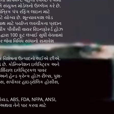
સંયુક્ત મોડેલનો ઉલ્લેખ કરે છે.
્રિક પંપ રફિંગ લાઇન માટે
 યોગ્ય છે. શૂન્યાવકાશ લોડ
ાથ માટે પર્યાપ્ત લવચીકતા પ્રદાન
 લવચીક પીવીસી વાયર રિઇનફોર્સ્ડ હોઝ
ારા 100 ફૂટ લંબાઈ સુધી વેચવામાં
 જેવા વિવિધ સાંધાનો સમાવેશ
લીક વિશેષતા ઉત્પાદનો લઈએ છીએ.
ડે છે. કોમ્બિનેશન ઇલેક્ટ્રિક અને
મર્શિયલ ઇલેક્ટ્રિકલ પાવર
ને હેન્ડ ક્રેન્ક હોઝ રીલ્સ, પુશ-
, સર્પાકાર હાઇડ્રોલિક હોસીસ,
ોયડ, ABS, FDA, NFPA, ANSI,
થવા તેને પાર કરવા માટે