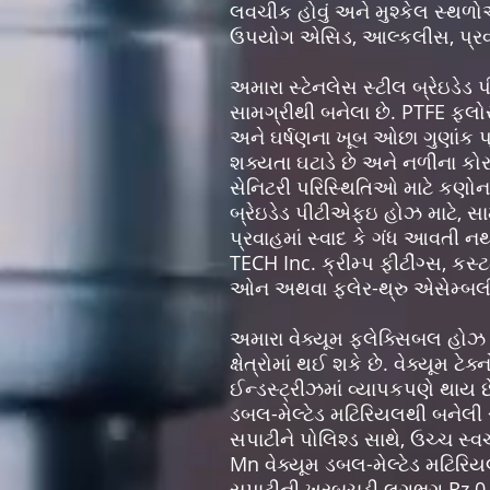
લવચીક હોવું અને મુશ્કેલ સ્થળોએ
ઉપયોગ એસિડ, આલ્કલીસ, પ્રવાહી
અમારા સ્ટેનલેસ સ્ટીલ બ્રેઇડેડ 
સામગ્રીથી બનેલા છે. PTFE ફ્લો
અને ઘર્ષણના ખૂબ ઓછા ગુણાંક પ્ર
શક્યતા ઘટાડે છે અને નળીના કોરનુ
સેનિટરી પરિસ્થિતિઓ માટે કણોના 
બ્રેઇડેડ પીટીએફઇ હોઝ માટે, સામ
પ્રવાહમાં સ્વાદ કે ગંધ આવતી ન
TECH Inc. ક્રીમ્પ ફીટીંગ્સ, ક
ઓન અથવા ફ્લેર-થ્રુ એસેમ્બલીન
અમારા વેક્યૂમ ફ્લેક્સિબલ હોઝ
ક્ષેત્રોમાં થઈ શકે છે. વેક્યૂમ
ઈન્ડસ્ટ્રીઝમાં વ્યાપકપણે થાય 
ડબલ-મેલ્ટેડ મટિરિયલથી બનેલી
સપાટીને પોલિશ્ડ સાથે, ઉચ્ચ સ્વ
Mn વેક્યૂમ ડબલ-મેલ્ટેડ મટિરિય
સપાટીની ખરબચડી લગભગ Rz 0.7 મ