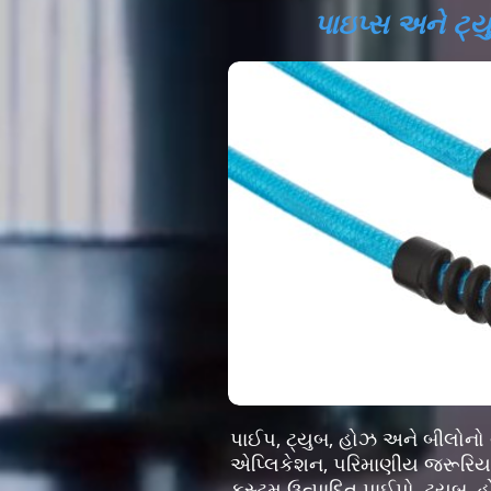
પાઇપ્સ અને ટ્
પાઈપ, ટ્યુબ, હોઝ અને બીલોનો વ
એપ્લિકેશન, પરિમાણીય જરૂરિય
કસ્ટમ ઉત્પાદિત પાઈપો, ટ્યુબ