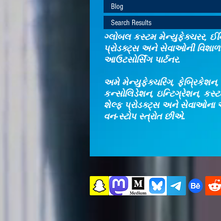
Blog
Search Results
ગ્લોબલ કસ્ટમ મેન્યુફેક્ચરર, ઈન્
પ્રોડક્ટ્સ અને સેવાઓની વિશાળ 
આઉટસોર્સિંગ પાર્ટનર.
અમે મેન્યુફેક્ચરિંગ, ફેબ્રિકેશન
કન્સોલિડેશન, ઇન્ટિગ્રેશન, કસ
શેલ્ફ પ્રોડક્ટ્સ અને સેવાઓના 
વન-સ્ટોપ સ્ત્રોત છીએ.