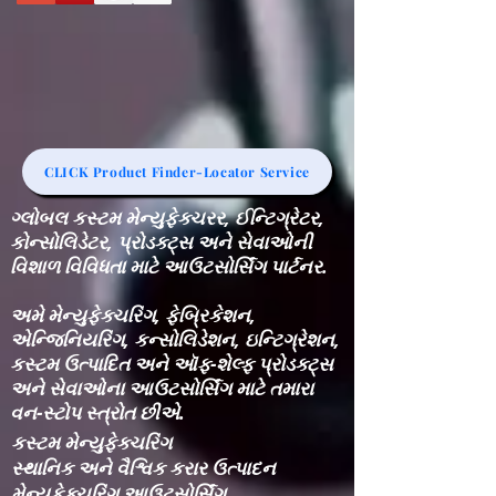
CLICK Product Finder-Locator Service
ગ્લોબલ કસ્ટમ મેન્યુફેક્ચરર, ઈન્ટિગ્રેટર,
કોન્સોલિડેટર, પ્રોડક્ટ્સ અને સેવાઓની
વિશાળ વિવિધતા માટે આઉટસોર્સિંગ પાર્ટનર.
અમે મેન્યુફેક્ચરિંગ, ફેબ્રિકેશન,
એન્જિનિયરિંગ, કન્સોલિડેશન, ઇન્ટિગ્રેશન,
કસ્ટમ ઉત્પાદિત અને ઑફ-શેલ્ફ પ્રોડક્ટ્સ
અને સેવાઓના આઉટસોર્સિંગ માટે તમારા
વન-સ્ટોપ સ્ત્રોત છીએ.
કસ્ટમ મેન્યુફેક્ચરિંગ
સ્થાનિક અને વૈશ્વિક કરાર ઉત્પાદન
મેન્યુફેક્ચરિંગ આઉટસોર્સિંગ