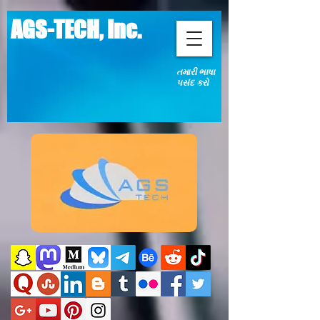
AGS-TECH, Inc.
તમારી ભાષા
પસંદ કરો