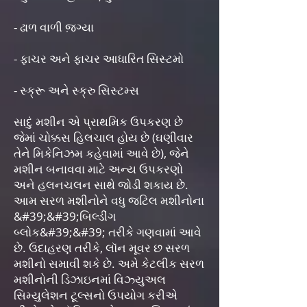
- ઢાળ વાળી જ઼ગ્યા
- ફાચર અને ફાચર આધારિત સિસ્ટમો
- સ્ક્રૂ અને સ્ક્રુ સિસ્ટમ્સ
સાદું મશીન એ પ્રાથમિક ઉપકરણ છે
જેમાં ચોક્કસ હિલચાલ હોય છે (ઘણીવાર
તેને મિકેનિઝમ કહેવામાં આવે છે), જેને
મશીન બનાવવા માટે અન્ય ઉપકરણો
અને હલનચલન સાથે જોડી શકાય છે.
આમ સરળ મશીનોને વધુ જટિલ મશીનોના
&#39;&#39;બિલ્ડીંગ
બ્લોક&#39;&#39; તરીકે ગણવામાં આવે
છે. ઉદાહરણ તરીકે, લૉન મૂવર છ સરળ
મશીનો સમાવી શકે છે. અમે કેટલીક સરળ
મશીનોની ડિઝાઇનમાં વિઝ્યુઅલ
સિમ્યુલેશન ટૂલ્સનો ઉપયોગ કરીએ