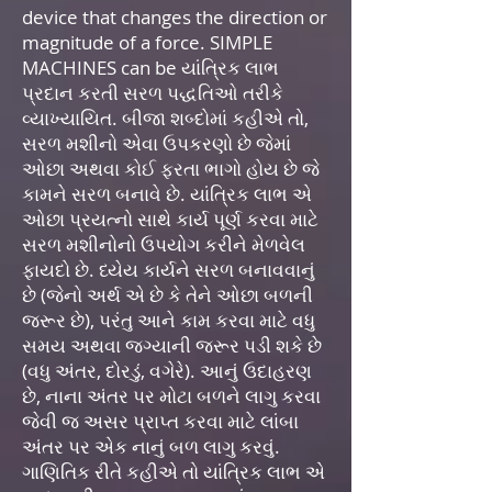
device that changes the direction or
magnitude of a force. SIMPLE
MACHINES can be યાંત્રિક લાભ
પ્રદાન કરતી સરળ પદ્ધતિઓ તરીકે
વ્યાખ્યાયિત. બીજા શબ્દોમાં કહીએ તો,
સરળ મશીનો એવા ઉપકરણો છે જેમાં
ઓછા અથવા કોઈ ફરતા ભાગો હોય છે જે
કામને સરળ બનાવે છે. યાંત્રિક લાભ એ
ઓછા પ્રયત્નો સાથે કાર્ય પૂર્ણ કરવા માટે
સરળ મશીનોનો ઉપયોગ કરીને મેળવેલ
ફાયદો છે. ધ્યેય કાર્યને સરળ બનાવવાનું
છે (જેનો અર્થ એ છે કે તેને ઓછા બળની
જરૂર છે), પરંતુ આને કામ કરવા માટે વધુ
સમય અથવા જગ્યાની જરૂર પડી શકે છે
(વધુ અંતર, દોરડું, વગેરે). આનું ઉદાહરણ
છે, નાના અંતર પર મોટા બળને લાગુ કરવા
જેવી જ અસર પ્રાપ્ત કરવા માટે લાંબા
અંતર પર એક નાનું બળ લાગુ કરવું.
ગાણિતિક રીતે કહીએ તો યાંત્રિક લાભ એ