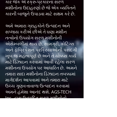
કાર જેક એ સ્ક્રુ-પ્રકારના સરળ
મશીનોના ઉદાહરણો છે જે એક વ્યક્તિને
કારની બાજુને ઉપાડવા માટે સક્ષમ કરે છે.
અમે અમારા ગ્રાહકોને ઉત્પાદન અને
સપ્લાય કરીએ છીએ તે ઘણા મશીન
તત્વોનો ઉપયોગ સરળ મશીનોની
એસેમ્બલીમાં થાય છે. સામગ્રી, કોટિંગ્સ
અને ફેબ્રિકેશન પ્રક્રિયાઓની પસંદગી
ખૂબ જ મહત્વપૂર્ણ છે અને તે ચોક્કસ કાર્ય
માટે ડિઝાઇન કરવામાં આવી રહેલા સરળ
મશીનના ઉપયોગ પર આધારિત છે. અમને
તમારા સાદા મશીનોના ડિઝાઇન તબક્કામાં
માર્ગદર્શન આપવામાં અને તમારા માટે
ઉચ્ચ ગુણવત્તાવાળા ઉત્પાદન કરવામાં
અમને હંમેશા આનંદ થશે. AGS-TECH
Inc. દ્વારા ઉત્પાદિત સરળ મશીનોનો
ઉપયોગ ઓટોમોબાઈલ, મોટરસાઈકલ,
ઓટો લિફ્ટ સાધનો, કન્વેયર સિસ્ટમ્સ,
ઉત્પાદન સાધનો અને મશીનો, ગ્રાહક