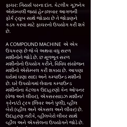
ફાચર: ગિયર્સ પરના દાંત. કેટલીક ગૂઝનેક
એસેમ્બલી જ્યાં હેન્ડલબાર આગળની
ફોર્ક ટ્યુબ સાથે જોડાય છે તે જોડાણને
કડક કરવા માટે ફાચરનો ઉપયોગ કરી શકે
છે.
A COMPOUND MACHINE એ એક
ઉપકરણ છે જે બે અથવા વધુ સરળ
મશીનોને જોડે છે. છ મૂળભૂત સરળ
મશીનોનો ઉપયોગ કરીને, વિવિધ સંયોજન
મશીનો એસેમ્બલ કરી શકાય છે. આપણા
ઘરોમાં ઘણા સાદા અને કમ્પાઉન્ડ મશીનો
છે. ઘરે ઉપયોગમાં લેવાતા કમ્પાઉન્ડ
મશીનોના કેટલાક ઉદાહરણો કેન ઓપનર
(વેજ અને લીવર), એક્સરસાઇઝ મશીન/
ક્રેન/ટો ટ્રક (લિવર અને પુલી), વ્હીલ
બેરો (વ્હીલ અને એક્સલ અને લીવર) છે.
ઉદાહરણ તરીકે, વ્હીલબેરો લીવર સાથે
વ્હીલ અને એક્સેલના ઉપયોગને જોડે છે.