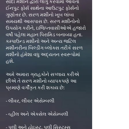
સાદા મશીન દ્વારા લાગુ કરવામાં આવતા
ઈનપુટ ફોર્સ સાથેના આઉટપુટ ફોર્સનો
ગુણોત્તર છે. સરળ મશીનો ખૂબ લાંબા
સમયથી આસપાસ છે. સરળ મશીનોનો
ઉપયોગ કરીને, ઇજિપ્તવાસીઓએ હજારો
વર્ષો પહેલા મહાન પિરામિડ બનાવ્યા હતા.
કમ્પાઉન્ડ મશીનો અને અન્ય જટિલ
મશીનરીના બિલ્ડીંગ બ્લોક્સ તરીકે સરળ
મશીનો હંમેશા વધુ અદ્યતન સ્વરૂપોમાં
હશે.
અમે અમારા ગ્રાહકોને સપ્લાય કરીએ
છીએ તે સરળ મશીનો વ્યાપકપણે આ
પ્રમાણે વર્ગીકૃત કરી શકાય છે:
- લીવર, લીવર એસેમ્બલી
- વ્હીલ અને એક્સેલ એસેમ્બલી
- પુલી અને હોઇસ્ટ, પુલી સિસ્ટમ્સ