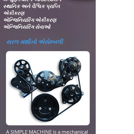
સ્થાનિક અને વૈશ્વિક પ્રાપ્તિ
એકીકરણ​
એન્જિનિયરિંગ એકીકરણ​
એન્જિનિયરિંગ સેવાઓ
સરળ મશીનો એસેમ્બલી
A SIMPLE MACHINE is a mechanical