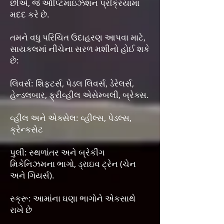
છીએ, જે ઑપ્ટિમાઇઝેશન પ્રક્રિયામાં
મદદ કરે છે.
તમને વધુ પરિચિત ઉદાહરણ આપવા માટે,
સાયકલમાં નીચેના સરળ મશીનો હોઈ શકે
છે:
લિવર્સ: શિફ્ટર્સ, પેડલ લિવર્સ, ડેરેલર્સ,
હેન્ડલબાર, ફ્રીવ્હીલ એસેમ્બલી, બ્રેક્સ.
વ્હીલ અને એક્સેલ: વ્હીલ્સ, પેડલ્સ,
ક્રેન્કસેટ
પુલી: સ્થળાંતર અને બ્રેકીંગ
મિકેનિઝમના ભાગો, ડ્રાઇવ ટ્રેન (ચેન
અને ગિયર્સ).
સ્ક્રૂ: આમાંના ઘણા ભાગોને એકસાથે
રાખે છે