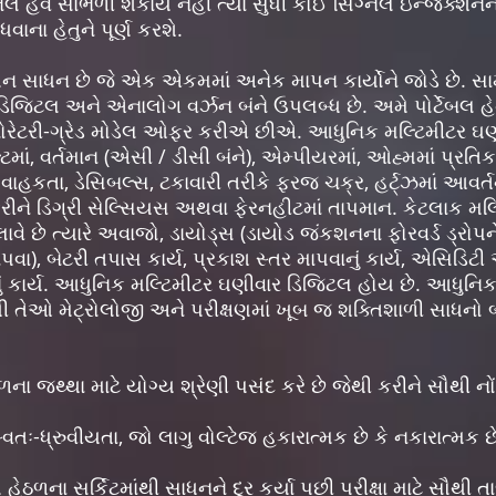
્નલ હવે સાંભળી શકાય નહીં ત્યાં સુધી કોઈ સિગ્નલ ઇન્જેક્શન
ાના હેતુને પૂર્ણ કરશે.
ન સાધન છે જે એક એકમમાં અનેક માપન કાર્યોને જોડે છે. સામાન
. ડિજિટલ અને એનાલોગ વર્ઝન બંને ઉપલબ્ધ છે. અમે પોર્ટેબલ હ
બોરેટરી-ગ્રેડ મોડેલ ઓફર કરીએ છીએ. આધુનિક મલ્ટિમીટર ઘણા
્ટમાં, વર્તમાન (એસી / ડીસી બંને), એમ્પીયરમાં, ઓહ્મમાં પ્રતિક
માં વાહકતા, ડેસિબલ્સ, ટકાવારી તરીકે ફરજ ચક્ર, હર્ટ્ઝમાં આવર્
ને ડિગ્રી સેલ્સિયસ અથવા ફેરનહીટમાં તાપમાન. કેટલાક મલ્
લાવે છે ત્યારે અવાજો, ડાયોડ્સ (ડાયોડ જંકશનના ફોરવર્ડ ડ્રોપને 
ા), બેટરી તપાસ કાર્ય, પ્રકાશ સ્તર માપવાનું કાર્ય, એસિડિટી
નું કાર્ય. આધુનિક મલ્ટિમીટર ઘણીવાર ડિજિટલ હોય છે. આધુનિ
ેથી તેઓ મેટ્રોલોજી અને પરીક્ષણમાં ખૂબ જ શક્તિશાળી સાધનો
ઠળના જથ્થા માટે યોગ્ય શ્રેણી પસંદ કરે છે જેથી કરીને સૌથી નોં
ે સ્વતઃ-ધ્રુવીયતા, જો લાગુ વોલ્ટેજ હકારાત્મક છે કે નકારાત્મક છે
 હેઠળના સર્કિટમાંથી સાધનને દૂર કર્યા પછી પરીક્ષા માટે સૌથી તા