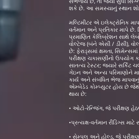
સંભળાય છે, તો જ્યાં સુધી સિગ
શકે છે. આ સમસ્યાનું સ્થાન શોધવ
મલ્ટિમીટર એ ઇલેક્ટ્રોનિક માપ
વર્તમાન અને પ્રતિકાર માપે છે
પ્રમાણિત કેલિબ્રેશન સાથે લે
વોલ્ટેજ (બંને એસી / ડીસી), વોલ
છે: ફેરાડ્સમાં ક્ષમતા, સિમેન્સ
પરીક્ષણ ચકાસણીનો ઉપયોગ કરી
સાતત્ય ટેસ્ટર; જ્યારે સર્કિટ ચ
ગેઇન અને અન્ય પરિમાણોને માપવ
કાર્ય અને સંબંધિત ભેજ માપવા
એમ્બેડેડ કોમ્પ્યુટર હોય છે જ
થાય છે:
• ઓટો-રેન્જિંગ, જે પરીક્ષણ હે
•પ્રત્યક્ષ-વર્તમાન રીડિંગ્સ માટ
• સેમ્પલ અને હોલ્ડ, જે પરીક્ષણ