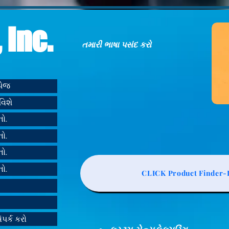
 Inc.
તમારી ભાષા પસંદ કરો
મપેજ
વિશે
નો.
નો.
નો.
નો.
CLICK Product Finder-L
ંપર્ક કરો