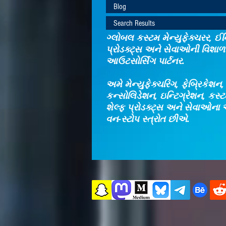
Blog
Search Results
ગ્લોબલ કસ્ટમ મેન્યુફેક્ચરર, ઈન્
પ્રોડક્ટ્સ અને સેવાઓની વિશાળ 
આઉટસોર્સિંગ પાર્ટનર.
અમે મેન્યુફેક્ચરિંગ, ફેબ્રિકેશન
કન્સોલિડેશન, ઇન્ટિગ્રેશન, કસ
શેલ્ફ પ્રોડક્ટ્સ અને સેવાઓના 
વન-સ્ટોપ સ્ત્રોત છીએ.