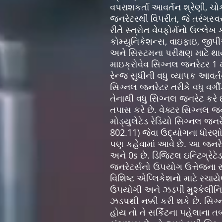
વપરાશકર્તા આવર્તન શ્રેણી, ચો
જનરેટરથી વિપરીત, જે તરંગસ્વર
રીતે સ્ત્રોત વેવફોર્મનો ઉલ્લ
કોમ્યુનિકેશન્સ, વાઇફાઇ, જીપી
અને સિસ્ટમના પરીક્ષણ માટે થા
માઇક્રોવેવ સિગ્નલ જનરેટર 1 મ
રેન્જ સુધીની વધુ વ્યાપક આવર
સિગ્નલ જનરેટર તરીકે વધુ વર્
તેનાથી વધુ સિગ્નલ જનરેટ કરે 
તપાસ કરે છે. વેક્ટર સિગ્નલ 
મોડ્યુલેટેડ રેડિયો સિગ્નલ જ
802.11) જેવા ઉદ્યોગના ધોરણો
પણ કહેવામાં આવે છે. આ જનરેટર
અને 0s છે. ડિજિટલ ઇન્ટિગ્રેટે
જનરેટર્સનો ઉપયોગ ઉત્તેજના સ્
વિશિષ્ટ એપ્લિકેશનો માટે રચાય
ઉપયોગી અને ઝડપી મુશ્કેલીનિ
ઝડપથી નક્કી કરી શકે છે. સિગ
હોય તો તે સર્કિટના પહેલાના 