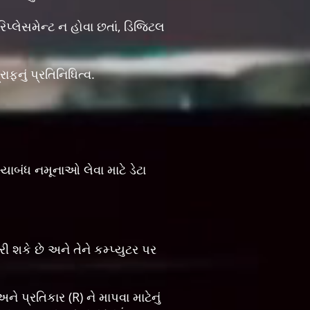
 રિપ્લેસમેન્ટ ન હોવા છતાં, ડિજિટલ
ફનું પ્રતિનિધિત્વ.
યાબંધ નમૂનાઓ લેવા માટે ડેટા
ી શકે છે અને તેને કમ્પ્યુટર પર
પ્રતિકાર (R) ને માપવા માટેનું