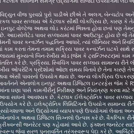
ના કેટલાક સાધનોને સમગ્ર ઉદ્યોગમાં રોજિંદા ઉપયોગમાં લઈએ
જે વિદ્યુત વીજ પુરવઠો પુરો પાડીએ છીએ તે અલગ, બેન્ચટોપ 
ટ્રિકલ પાવર સપ્લાય એ કેટલાક સૌથી લોકપ્રિય છે, કારણ કે ત
પુટ વોલ્ટેજ અથવા લોડ કરંટમાં ભિન્નતા હોવા છતાં પણ તેમ
છે. આઇસોલેટેડ પાવર સપ્લાયમાં પાવર આઉટપુટ હોય છે જે તે
 તેમની પાવર કન્વર્ઝન પદ્ધતિના આધારે, ત્યાં લીનિયર અને સ્વિ
ાં કામ કરતા તેમના તમામ સક્રિય પાવર કન્વર્ઝન ઘટકો સાથે સ
સપ્લાયમાં મુખ્યત્વે બિન-રેખીય મોડ (જેમ કે ટ્રાન્ઝિસ્ટર)માં ક
રિત કરે છે. પ્રક્રિયા. સ્વિચિંગ પાવર સપ્લાય સામાન્ય રીતે લ
ેખીય ઓપરેટિંગ પ્રદેશોમાં ઓછા સમય વિતાવે છે તેના કારણે તે
થવા એસી પાવરનો ઉપયોગ થાય છે. અન્ય લોકપ્રિય ઉપકરણો પ
ા આવર્તનને એનાલોગ ઇનપુટ અથવા ડિજિટલ ઇન્ટરફેસ જેમ કે RS
ેમાંના ઘણા પાસે કામગીરીનું નિરીક્ષણ અને નિયંત્રણ કરવા માટે 
ે આવા સાધનો આવશ્યક છે. કેટલાક ઈલેક્ટ્રોનિક પાવર સપ્લાય
ો ઉપયોગ કરે છે. ઇલેક્ટ્રોનિક લિમિટિંગનો ઉપયોગ સામાન્ય રીતે
્રયોગશાળા અને ઉદ્યોગમાં વ્યાપકપણે ઉપયોગમાં લેવાતા અન્ય 
 એનાલોગ અથવા ડિજિટલ સિગ્નલો ઉત્પન્ન કરે છે. વૈકલ્પિક રી
્રીક્વન્સી જનરેટર પણ કહેવામાં આવે છે. ફંક્શન જનરેટર સાઈ
વરૂપ જેવા સરળ પુનરાવર્તિત તરંગસ્વરૂપ પેદા કરે છે. આર્બિટ્રે