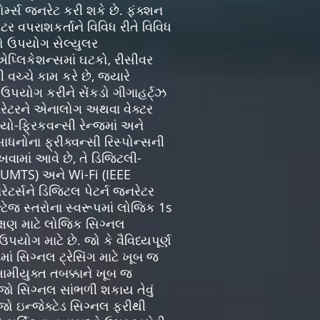
્મ્સ જનરેટ કરી શકે છે. ફંક્શન
ર વપરાશકર્તાને વિવિધ રીતે વિવિધ
સનો ઉપયોગ સેલ્યુલર
એપ્લિકેશન્સમાં ઘટકો, રીસીવર
વચ્ચે કામ કરે છે, જ્યારે
 ઉપયોગ કરીને સેંકડો ગીગાહર્ટ્ઝ
જનરેટરને એનાલોગ અથવા વેક્ટર
ો-ફ્રિકવન્સી રેન્જમાં અને
ાધનોના ફ્રીક્વન્સી રિસ્પોન્સની
વામાં આવે છે, તે ડિજિટલી-
 (UMTS) અને Wi-Fi (IEEE
ર્સને ડિજિટલ પેટર્ન જનરેટર
્ટેજ સ્તરોના સ્વરૂપમાં લોજિક 1s
ીક્ષણ માટે લોજિક સિગ્નલ
ોગ માટે છે. જો કે વૈવિધ્યપૂર્ણ
ં સિગ્નલ ટ્રેસિંગ માટે ખૂબ જ
મીયુક્ત તબક્કાને ખૂબ જ
જો સિગ્નલ સાંભળી શકાય તેવું
જો ઇન્જેક્ટેડ સિગ્નલ ફરીથી