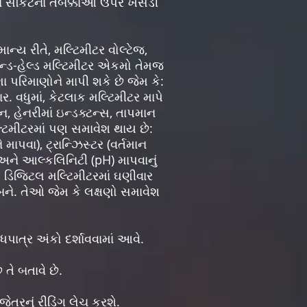
ને સર્કિટના તબક્કાઓ ઉપર ખસેડી
્ય રીતે, મલ્ટિમીટર વોલ્ટેજ,
ેન્ડ-હેલ્ડ મલ્ટિમીટર એકમો તેમજ
 પરિમાણોને માપી શકે છે જેમ કે:
ાર. વધુમાં, કેટલાક મલ્ટિમીટર માપે
તન, હેનરીમાં ઇન્ડક્ટન્સ, તાપમાન
ટિમીટરમાં પણ સમાવેશ થાય છે:
માપવા), ટ્રાન્ઝિસ્ટર (વર્તમાન
 અને આલ્કલિનિટી (pH) માપવાનું
ક ડિજિટલ મલ્ટિમીટરમાં ઘણીવાર
 બને. તેઓ જેમ કે લક્ષણો સમાવેશ
ધપાત્ર અંકો દર્શાવવામાં આવે.
 તે બતાવે છે.
જેતરનું રીડિંગ લેચ કરશે.