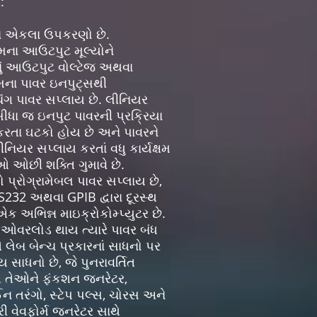
:
અને એકલા ઉપકરણો છે.
ેમના આઉટપુટ મૂલ્યોને
નું આઉટપુટ વોલ્ટેજ અથવા
મના પાવર ઇનપુટ્સથી
ચિંગ પાવર સપ્લાય છે. લીનિયર
ીધા જ ઇનપુટ પાવરની પ્રક્રિયા
ામ કરતા ઘટકો હોય છે અને પાવરને
ીનિયર સપ્લાય કરતાં વધુ કાર્યક્ષમ
ઓ ઓછી શક્તિ ગુમાવે છે.
્રોગ્રામેબલ પાવર સપ્લાય છે,
232 અથવા GPIB દ્વારા દૂરસ્થ
એક અભિન્ન માઇક્રોકોમ્પ્યુટર છે.
 ઓવરલોડ થાય ત્યારે પાવર બંધ
 લેબ બેન્ચ પ્રકારનાં સાધનો પર
સાધનો છે, જે પુનરાવર્તિત
તે તેઓને ફંકશન જનરેટર,
ન તરંગો, સ્ટેપ પલ્સ, ચોરસ અને
રી વેવફોર્મ જનરેટર સાથે