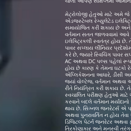
ચાલો આપણે સંક્ષિપ્તમાં આમાં
મેટ્રોલોજી હેતુઓ માટે અમે 
એડજસ્ટેબલ રેગ્યુલેટેડ ઇલેક્
સમાયોજિત કરી શકાય છે અને ઇન
વર્તમાન સતત જાળવવામાં આવે 
ઇલેક્ટ્રિકલી સ્વતંત્ર હોય છે.
પાવર સપ્લાય લીનિયર પ્રદેશોમ
કરે છે, જ્યારે સ્વિચિંગ પાવર 
AC અથવા DC પલ્સ પહેલાં રૂપાંત
હોય છે કારણ કે તેમના ઘટકો ર
એપ્લિકેશનના આધારે, ડીસી અ
જ્યાં વોલ્ટેજ, વર્તમાન અથવ
રીતે નિયંત્રિત કરી શકાય છે. ત
સ્વચાલિત પરીક્ષણ હેતુઓ માટ
કરવાને બદલે વર્તમાન મર્યાદાન
થાય છે. સિગ્નલ જનરેટર્સ એ પ
અથવા પુનરાવર્તિત ન હોય તેવા
ડિજિટલ પેટર્ન જનરેટર અથવા ફ
ત્રિકોણાકાર અને મનસ્વી તરંગસ્