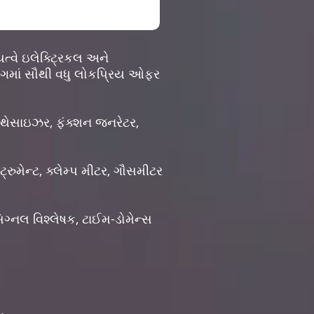
ત્વે ઇલેક્ટ્રિકલ અને
્યોગમાં સૌથી વધુ લોકપ્રિય ઓફર
્થેસાઇઝર, ફંક્શન જનરેટર,
ુમેન્ટ, ક્લેમ્પ મીટર, ગૌસમીટર
સિગ્નલ વિશ્લેષક, ટાઈમ-ડોમેન્સ