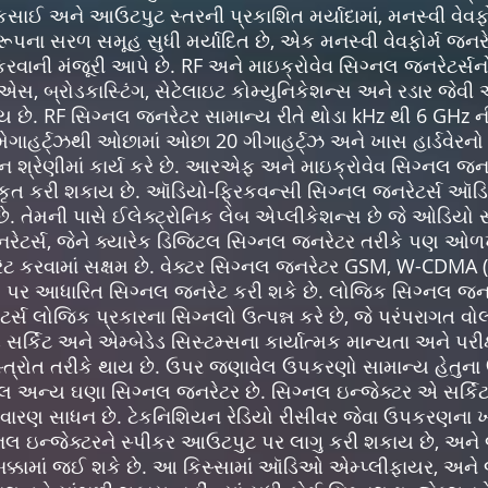
કસાઈ અને આઉટપુટ સ્તરની પ્રકાશિત મર્યાદામાં, મનસ્વી વેવફોર
ૂપના સરળ સમૂહ સુધી મર્યાદિત છે, એક મનસ્વી વેવફોર્મ જનરેટ
ેખ કરવાની મંજૂરી આપે છે. RF અને માઇક્રોવેવ સિગ્નલ જનરેટર્
એસ, બ્રોડકાસ્ટિંગ, સેટેલાઇટ કોમ્યુનિકેશન્સ અને રડાર જેવી 
ય છે. RF સિગ્નલ જનરેટર સામાન્ય રીતે થોડા kHz થી 6 GHz ની 
ેગાહર્ટ્ઝથી ઓછામાં ઓછા 20 ગીગાહર્ટ્ઝ અને ખાસ હાર્ડવેરનો
્તન શ્રેણીમાં કાર્ય કરે છે. આરએફ અને માઇક્રોવેવ સિગ્નલ 
ગીકૃત કરી શકાય છે. ઑડિયો-ફ્રિકવન્સી સિગ્નલ જનરેટર્સ ઑડિય
છે. તેમની પાસે ઈલેક્ટ્રોનિક લેબ એપ્લીકેશન્સ છે જે ઓડિયો સ
જનરેટર્સ, જેને ક્યારેક ડિજિટલ સિગ્નલ જનરેટર તરીકે પણ ઓળખ
નરેટ કરવામાં સક્ષમ છે. વેક્ટર સિગ્નલ જનરેટર GSM, W-CDMA
 પર આધારિત સિગ્નલ જનરેટ કરી શકે છે. લોજિક સિગ્નલ જનરેટ
્સ લોજિક પ્રકારના સિગ્નલો ઉત્પન્ન કરે છે, જે પરંપરાગત વોલ
ડ સર્કિટ અને એમ્બેડેડ સિસ્ટમ્સના કાર્યાત્મક માન્યતા અને પર
ત્રોત તરીકે થાય છે. ઉપર જણાવેલ ઉપકરણો સામાન્ય હેતુના ઉપય
ેલ અન્ય ઘણા સિગ્નલ જનરેટર છે. સિગ્નલ ઇન્જેક્ટર એ સર્કિટમા
વારણ સાધન છે. ટેકનિશિયન રેડિયો રીસીવર જેવા ઉપકરણના ખા
્નલ ઇન્જેક્ટરને સ્પીકર આઉટપુટ પર લાગુ કરી શકાય છે, અને 
તબક્કામાં જઈ શકે છે. આ કિસ્સામાં ઑડિઓ એમ્પ્લીફાયર, અને 