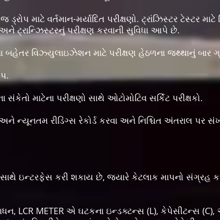
 ડ્રોપ માટે વર્તમાન-મર્યાદિત પરીક્ષણો. ટ્રાંઝિસ્ટર ટેસ્ટર માટે
ે ટ્રાન્ઝિસ્ટરનું પરીક્ષણ કરવાની સુવિધા આપે છે.
ા બહેતર વિઝ્યુલાઇઝેશન માટે પરીક્ષણ હેઠળના જથ્થાનું બાર ગ્રા
ોપ.
ંકેતો માટેના પરીક્ષણો સાથે ઓટોમોટિવ સર્કિટ પરીક્ષકો.
 ન્યૂનતમ રીડિંગ્સ રેકોર્ડ કરવા અને નિશ્ચિત અંતરાલ પર સંખ્
સ સાથે ઇન્ટરફેસ કરી શકાય છે, જ્યારે કેટલાક માપનો સંગ્રહ કર
LCR METER એ ઘટકના ઇન્ડક્ટન્સ (L), કેપેસીટન્સ (C), અને 