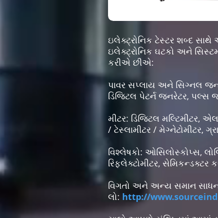
ઇલેક્ટ્રોનિક ટેસ્ટર શબ્દ સા
ઇલેક્ટ્રોનિક ઘટકો અને સિસ્ટમ
કરીએ છીએ:
પાવર સપ્લાય અને સિગ્નલ જનરે
ડિજિટલ પેટર્ન જનરેટર, પલ્સ જ
મીટર: ડિજિટલ મલ્ટિમીટર, એલસ
/ ટેસ્લામીટર / મેગ્નેટોમીટર, ગ્
વિશ્લેષકો: ઓસિલોસ્કોપ્સ, લોજિ
રિફ્લેક્ટોમીટર, સેમિકન્ડક્ટર કર્
વિગતો અને અન્ય સમાન સાધનો 
લો:
http://www.sourceind