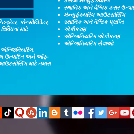
કસ્ટમ મેન્યુફેક્ચરિંગ
સ્થાનિક અને વૈશ્વિક કરાર ઉત્પ
મેન્યુફેક્ચરિંગ આઉટસોર્સિંગ
સ્થાનિક અને વૈશ્વિક પ્રાપ્તિ
ટિગ્રેટર, કોન્સોલિડેટર,
વિવિધતા માટે
એકીકરણ​
એન્જિનિયરિંગ એકીકરણ​
એન્જિનિયરિંગ સેવાઓ
, એન્જિનિયરિંગ,
્ટમ ઉત્પાદિત અને ઑફ-
આઉટસોર્સિંગ માટે તમારા