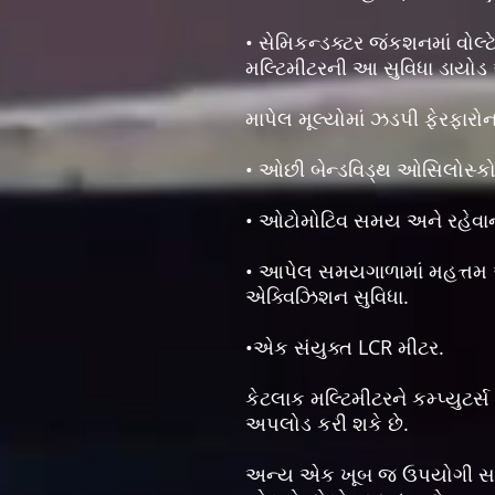
• સેમિકન્ડક્ટર જંકશનમાં વોલ્ટેજ
મલ્ટિમીટરની આ સુવિધા ડાયોડ અન
માપેલ મૂલ્યોમાં ઝડપી ફેરફારોન
• ઓછી બેન્ડવિડ્થ ઓસિલોસ્ક
• ઓટોમોટિવ સમય અને રહેવાના સ
• આપેલ સમયગાળામાં મહત્તમ અને
એક્વિઝિશન સુવિધા.
•એક સંયુક્ત LCR મીટર.
કેટલાક મલ્ટિમીટરને કમ્પ્યુટર્
અપલોડ કરી શકે છે.
અન્ય એક ખૂબ જ ઉપયોગી સાધન, 