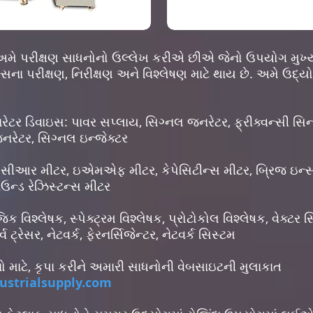
થે અમે પરીક્ષણ સાધનોનો ઉલ્લેખ કરીએ છીએ જેનો ઉપયોગ મુખ્ય
્સના પરીક્ષણ, નિરીક્ષણ અને વિશ્લેષણ માટે થાય છે. અમે ઉદ
ટર ડિવાઇસ: પાવર સપ્લાય, સિગ્નલ જનરેટર, ફ્રીક્વન્સી સિન
નરેટર, સિગ્નલ ઇન્જેક્ટર
ીઆર મીટર, ઇએમએફ મીટર, કેપેસિટીન્સ મીટર, બ્રિજ ઇન્સ્ટ્ર
રાઉન્ડ રેઝિસ્ટન્સ મીટર
ક વિશ્લેષક, સ્પેક્ટ્રમ વિશ્લેષક, પ્રોટોકોલ વિશ્લેષક, વેક્ટર 
વ ટ્રેસર, નેટવર્ક, ફેરનર્સિજેન્ટર, નેટવર્ક સિસ્ટમ
માટે, કૃપા કરીને અમારી સાધનોની વેબસાઇટની મુલાકાત
ustrialsupply.com