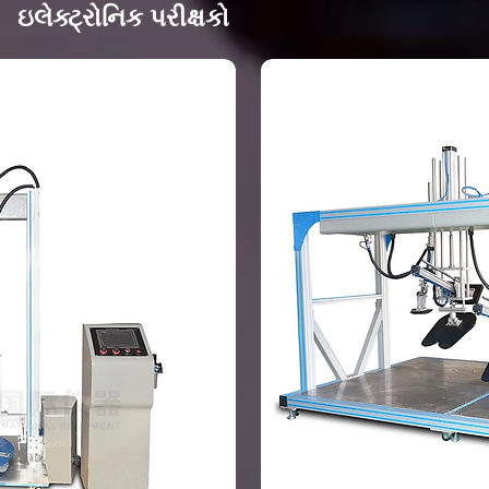
ઇલેક્ટ્રોનિક પરીક્ષકો