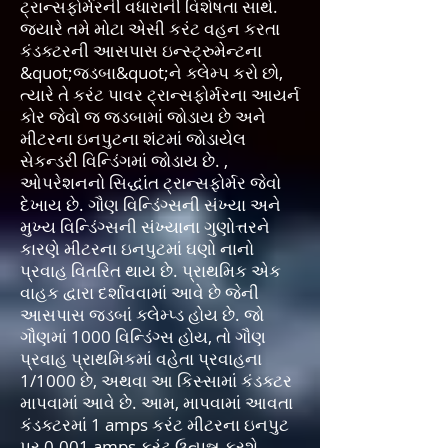
ટ્રાન્સફોર્મરની વધારાની વિશેષતા સાથે.
જ્યારે તમે મોટા એસી કરંટ વહન કરતા
કંડક્ટરની આસપાસ ઇન્સ્ટ્રુમેન્ટના
&quot;જડબા&quot;ને ક્લેમ્પ કરો છો,
ત્યારે તે કરંટ પાવર ટ્રાન્સફોર્મરના આયર્ન
કોર જેવો જ જડબામાં જોડાય છે અને
મીટરના ઇનપુટના શંટમાં જોડાયેલ
સેકન્ડરી વિન્ડિંગમાં જોડાય છે. ,
ઓપરેશનનો સિદ્ધાંત ટ્રાન્સફોર્મર જેવો
દેખાય છે. ગૌણ વિન્ડિંગ્સની સંખ્યા અને
મુખ્ય વિન્ડિંગ્સની સંખ્યાના ગુણોત્તરને
કારણે મીટરના ઇનપુટમાં ઘણો નાનો
પ્રવાહ વિતરિત થાય છે. પ્રાથમિક એક
વાહક દ્વારા દર્શાવવામાં આવે છે જેની
આસપાસ જડબાં ક્લેમ્પ્ડ હોય છે. જો
ગૌણમાં 1000 વિન્ડિંગ્સ હોય, તો ગૌણ
પ્રવાહ પ્રાથમિકમાં વહેતા પ્રવાહના
1/1000 છે, અથવા આ કિસ્સામાં કંડક્ટર
માપવામાં આવે છે. આમ, માપવામાં આવતા
કંડક્ટરમાં 1 amps કરંટ મીટરના ઇનપુટ
પર 0.001 amps કરંટ ઉત્પન્ન કરશે.