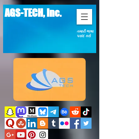
AGS-TECH, Inc.
તમારી ભાષા
પસંદ કરો