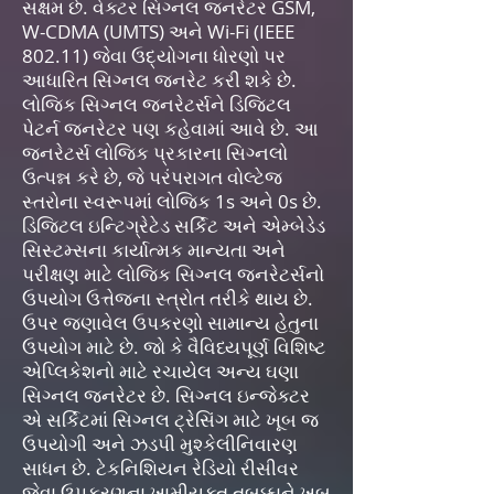
સક્ષમ છે. વેક્ટર સિગ્નલ જનરેટર GSM,
W-CDMA (UMTS) અને Wi-Fi (IEEE
802.11) જેવા ઉદ્યોગના ધોરણો પર
આધારિત સિગ્નલ જનરેટ કરી શકે છે.
લોજિક સિગ્નલ જનરેટર્સને ડિજિટલ
પેટર્ન જનરેટર પણ કહેવામાં આવે છે. આ
જનરેટર્સ લોજિક પ્રકારના સિગ્નલો
ઉત્પન્ન કરે છે, જે પરંપરાગત વોલ્ટેજ
સ્તરોના સ્વરૂપમાં લોજિક 1s અને 0s છે.
ડિજિટલ ઇન્ટિગ્રેટેડ સર્કિટ અને એમ્બેડેડ
સિસ્ટમ્સના કાર્યાત્મક માન્યતા અને
પરીક્ષણ માટે લોજિક સિગ્નલ જનરેટર્સનો
ઉપયોગ ઉત્તેજના સ્ત્રોત તરીકે થાય છે.
ઉપર જણાવેલ ઉપકરણો સામાન્ય હેતુના
ઉપયોગ માટે છે. જો કે વૈવિધ્યપૂર્ણ વિશિષ્ટ
એપ્લિકેશનો માટે રચાયેલ અન્ય ઘણા
સિગ્નલ જનરેટર છે. સિગ્નલ ઇન્જેક્ટર
એ સર્કિટમાં સિગ્નલ ટ્રેસિંગ માટે ખૂબ જ
ઉપયોગી અને ઝડપી મુશ્કેલીનિવારણ
સાધન છે. ટેકનિશિયન રેડિયો રીસીવર
જેવા ઉપકરણના ખામીયુક્ત તબક્કાને ખૂબ