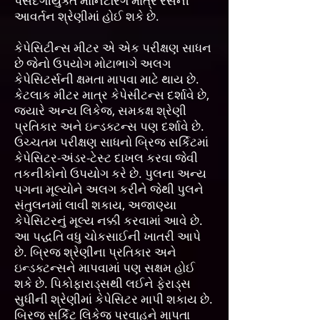
પસંદગીયુક્ત મોનિટરિંગ માત્ર રસની
આવર્તન શ્રેણીમાં હોઈ શકે છે.
કેપેસિટીન્સ મીટર એ એક પરીક્ષણ સાધન
છે જેનો ઉપયોગ મોટાભાગે અલગ
કેપેસિટર્સની ક્ષમતા માપવા માટે થાય છે.
કેટલાક મીટર માત્ર કેપેસીટન્સ દર્શાવે છે,
જ્યારે અન્ય લિકેજ, સમકક્ષ શ્રેણી
પ્રતિકાર અને ઇન્ડક્ટન્સ પણ દર્શાવે છે.
ઉચ્ચતમ પરીક્ષણ સાધનો બ્રિજ સર્કિટમાં
કેપેસિટર-અંડર-ટેસ્ટ દાખલ કરવા જેવી
તકનીકોનો ઉપયોગ કરે છે. પુલના અન્ય
પગના મૂલ્યોને અલગ કરીને જેથી પુલને
સંતુલનમાં લાવી શકાય, અજાણ્યા
કેપેસિટરનું મૂલ્ય નક્કી કરવામાં આવે છે.
આ પદ્ધતિ વધુ ચોકસાઈની ખાતરી આપે
છે. બ્રિજ શ્રેણીના પ્રતિકાર અને
ઇન્ડક્ટન્સને માપવામાં પણ સક્ષમ હોઈ
શકે છે. પિકોફારાડ્સથી લઈને ફેરાડ્સ
સુધીની શ્રેણીમાં કેપેસિટર માપી શકાય છે.
બ્રિજ સર્કિટ લિકેજ પ્રવાહને માપતા