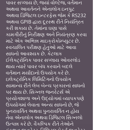
પાવર સપ્લાય છે, જ્યાં વોલ્ટેજ, વર્તમાન
અથવા આવર્તનને એનાલોગ ઇનપુટ
અથવા ડિજિટલ ઇન્ટરફેસ જેમ કે RS232
અથવા GPIB દ્વારા દૂરસ્થ રીતે નિયંત્રિત
કરી શકાય છે. તેમાંના ઘણા પાસે
કામગીરીનું નિરીક્ષણ અને નિયંત્રણ કરવા
માટે એક અભિન્ન માઇક્રોકોમ્પ્યુટર છે.
સ્વચાલિત પરીક્ષણ હેતુઓ માટે આવા
સાધનો આવશ્યક છે. કેટલાક
ઈલેક્ટ્રોનિક પાવર સપ્લાય ઓવરલોડ
થાય ત્યારે પાવર બંધ કરવાને બદલે
વર્તમાન મર્યાદાનો ઉપયોગ કરે છે.
ઇલેક્ટ્રોનિક લિમિટિંગનો ઉપયોગ
સામાન્ય રીતે લેબ બેન્ચ પ્રકારનાં સાધનો
પર થાય છે. સિગ્નલ જનરેટર્સ એ
પ્રયોગશાળા અને ઉદ્યોગમાં વ્યાપકપણે
ઉપયોગમાં લેવાતા અન્ય સાધનો છે, જે
પુનરાવર્તિત અથવા પુનરાવર્તિત ન હોય
તેવા એનાલોગ અથવા ડિજિટલ સિગ્નલો
ઉત્પન્ન કરે છે. વૈકલ્પિક રીતે તેઓને