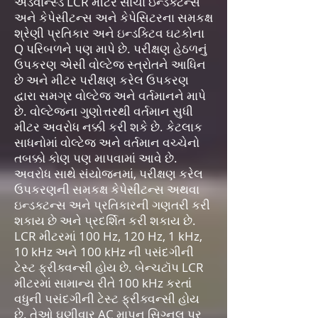
એડવાન્સ્ડ LCR મીટર સાચા ઇન્ડક્ટન્સ
અને કેપેસીટન્સ અને કેપેસિટરના સમકક્ષ
શ્રેણી પ્રતિકાર અને ઇન્ડક્ટિવ ઘટકોના
Q પરિબળને પણ માપે છે. પરીક્ષણ હેઠળનું
ઉપકરણ એસી વોલ્ટેજ સ્ત્રોતને આધિન
છે અને મીટર પરીક્ષણ કરેલ ઉપકરણ
દ્વારા સમગ્ર વોલ્ટેજ અને વર્તમાનને માપે
છે. વોલ્ટેજના ગુણોત્તરથી વર્તમાન સુધી
મીટર અવરોધ નક્કી કરી શકે છે. કેટલાક
સાધનોમાં વોલ્ટેજ અને વર્તમાન વચ્ચેનો
તબક્કો કોણ પણ માપવામાં આવે છે.
અવરોધ સાથે સંયોજનમાં, પરીક્ષણ કરેલ
ઉપકરણની સમકક્ષ કેપેસીટન્સ અથવા
ઇન્ડક્ટન્સ અને પ્રતિકારની ગણતરી કરી
શકાય છે અને પ્રદર્શિત કરી શકાય છે.
LCR મીટરમાં 100 Hz, 120 Hz, 1 kHz,
10 kHz અને 100 kHz ની પસંદગીની
ટેસ્ટ ફ્રીક્વન્સી હોય છે. બેન્ચટૉપ LCR
મીટરમાં સામાન્ય રીતે 100 kHz કરતાં
વધુની પસંદગીની ટેસ્ટ ફ્રીક્વન્સી હોય
છે. તેઓ ઘણીવાર AC માપન સિગ્નલ પર