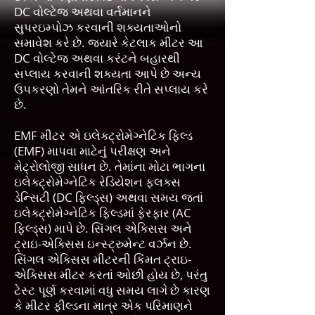
DC વોલ્ટેજ અથવા વર્તમાનને
સુપરઇમ્પોઝ કરવાની શક્યતાઓનો
સમાવેશ કરે છે. જ્યારે કેટલાક મીટર આ
DC વોલ્ટેજ અથવા કરંટને બહારથી
સપ્લાય કરવાની શક્યતા આપે છે અન્ય
ઉપકરણો તેમને આંતરિક રીતે સપ્લાય કરે
છે.
EMF મીટર એ ઇલેક્ટ્રોમેગ્નેટિક ફિલ્ડ
(EMF) માપવા માટેનું પરીક્ષણ અને
મેટ્રોલોજી સાધન છે. તેમાંના મોટા ભાગના
ઇલેક્ટ્રોમેગ્નેટિક રેડિયેશન ફ્લક્સ
ડેન્સિટી (DC ફિલ્ડ્સ) અથવા સમય જતાં
ઇલેક્ટ્રોમેગ્નેટિક ફિલ્ડમાં ફેરફાર (AC
ફિલ્ડ્સ) માપે છે. સિંગલ એક્સિસ અને
ટ્રાઇ-એક્સિસ ઇન્સ્ટ્રુમેન્ટ વર્ઝન છે.
સિંગલ એક્સિસ મીટરની કિંમત ટ્રાઇ-
એક્સિસ મીટર કરતાં ઓછી હોય છે, પરંતુ
ટેસ્ટ પૂર્ણ કરવામાં વધુ સમય લાગે છે કારણ
કે મીટર ફીલ્ડના માત્ર એક પરિમાણને