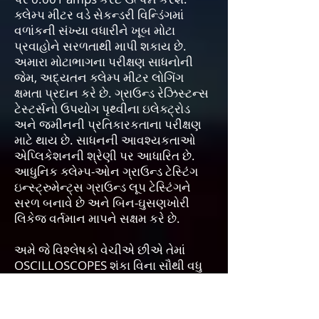
ક્લેમ્પ મીટર વડે સેકન્ડરી વિન્ડિંગમાં
વળાંકની સંખ્યા વધારીને ખૂબ મોટા
પ્રવાહોને સરળતાથી માપી શકાય છે.
અમારા મોટાભાગના પરીક્ષણ સાધનોની
જેમ, અદ્યતન ક્લેમ્પ મીટર લોગિંગ
ક્ષમતા પ્રદાન કરે છે. ગ્રાઉન્ડ રેઝિસ્ટન્સ
ટેસ્ટર્સનો ઉપયોગ પૃથ્વીના ઇલેક્ટ્રોડ
અને જમીનની પ્રતિકારકતાના પરીક્ષણ
માટે થાય છે. સાધનની આવશ્યકતાઓ
એપ્લિકેશનની શ્રેણી પર આધારિત છે.
આધુનિક ક્લેમ્પ-ઓન ગ્રાઉન્ડ ટેસ્ટિંગ
ઇન્સ્ટ્રુમેન્ટ્સ ગ્રાઉન્ડ લૂપ ટેસ્ટિંગને
સરળ બનાવે છે અને બિન-ઘુસણખોરી
લિકેજ વર્તમાન માપને સક્ષમ કરે છે.
અમે જે વિશ્લેષકો વેચીએ છીએ તેમાં
OSCILLOSCOPES શંકા વિના સૌથી વધુ
ઉપયોગમાં લેવાતા સાધનો પૈકી એક છે.
ઓસિલોસ્કોપ, જેને ઓસીલોગ્રાફ પણ
કહેવાય છે, તે એક પ્રકારનું ઇલેક્ટ્રોનિક