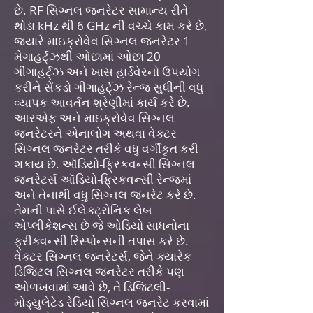
છે. RF સિગ્નલ જનરેટર સામાન્ય રીતે
થોડા kHz થી 6 GHz ની વચ્ચે કામ કરે છે,
જ્યારે માઇક્રોવેવ સિગ્નલ જનરેટર 1
મેગાહર્ટ્ઝથી ઓછામાં ઓછા 20
ગીગાહર્ટ્ઝ અને ખાસ હાર્ડવેરનો ઉપયોગ
કરીને સેંકડો ગીગાહર્ટ્ઝ રેન્જ સુધીની વધુ
વ્યાપક આવર્તન શ્રેણીમાં કાર્ય કરે છે.
આરએફ અને માઇક્રોવેવ સિગ્નલ
જનરેટરને એનાલોગ અથવા વેક્ટર
સિગ્નલ જનરેટર તરીકે વધુ વર્ગીકૃત કરી
શકાય છે. ઑડિયો-ફ્રિકવન્સી સિગ્નલ
જનરેટર્સ ઑડિયો-ફ્રિકવન્સી રેન્જમાં
અને તેનાથી વધુ સિગ્નલ જનરેટ કરે છે.
તેમની પાસે ઈલેક્ટ્રોનિક લેબ
એપ્લીકેશન્સ છે જે ઓડિયો સાધનોના
ફ્રીક્વન્સી રિસ્પોન્સની તપાસ કરે છે.
વેક્ટર સિગ્નલ જનરેટર્સ, જેને ક્યારેક
ડિજિટલ સિગ્નલ જનરેટર તરીકે પણ
ઓળખવામાં આવે છે, તે ડિજિટલી-
મોડ્યુલેટેડ રેડિયો સિગ્નલ જનરેટ કરવામાં