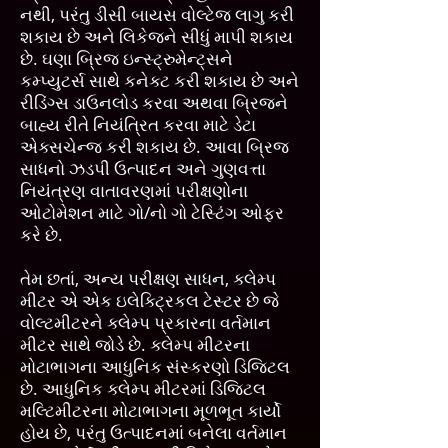
નથી, પરંતુ ડીસી બાયસ વોલ્ટેજ લાગુ કરી
શકાય છે અને લિકેજને સીધું માપી શકાય
છે. ઘણા બ્રિજ ઇન્સ્ટ્રુમેન્ટ્સને
કમ્પ્યુટર્સ સાથે કનેક્ટ કરી શકાય છે અને
રીડિંગ્સ ડાઉનલોડ કરવા અથવા બ્રિજને
બાહ્ય રીતે નિયંત્રિત કરવા માટે ડેટા
એક્સચેન્જ કરી શકાય છે. આવા બ્રિજ
સાધનો ઝડપી ઉત્પાદન અને ગુણવત્તા
નિયંત્રણ વાતાવરણમાં પરીક્ષણોના
ઓટોમેશન માટે ગો/નો ગો ટેસ્ટિંગ ઓફર
કરે છે.
તેમ છતાં, અન્ય પરીક્ષણ સાધન, ક્લેમ્પ
મીટર એ એક ઇલેક્ટ્રિકલ ટેસ્ટર છે જે
વોલ્ટમીટરને ક્લેમ્પ પ્રકારના વર્તમાન
મીટર સાથે જોડે છે. ક્લેમ્પ મીટરના
મોટાભાગના આધુનિક સંસ્કરણો ડિજિટલ
છે. આધુનિક ક્લેમ્પ મીટરમાં ડિજિટલ
મલ્ટિમીટરના મોટાભાગના મૂળભૂત કાર્યો
હોય છે, પરંતુ ઉત્પાદનમાં બનેલા વર્તમાન