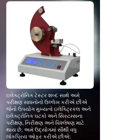
ઇલેક્ટ્રોનિક ટેસ્ટર શબ્દ સાથે અમે
પરીક્ષણ સાધનોનો ઉલ્લેખ કરીએ છીએ
જેનો ઉપયોગ મુખ્યત્વે ઇલેક્ટ્રિકલ અને
ઇલેક્ટ્રોનિક ઘટકો અને સિસ્ટમ્સના
પરીક્ષણ, નિરીક્ષણ અને વિશ્લેષણ માટે
થાય છે. અમે ઉદ્યોગમાં સૌથી વધુ
લોકપ્રિય ઓફર કરીએ છીએ: