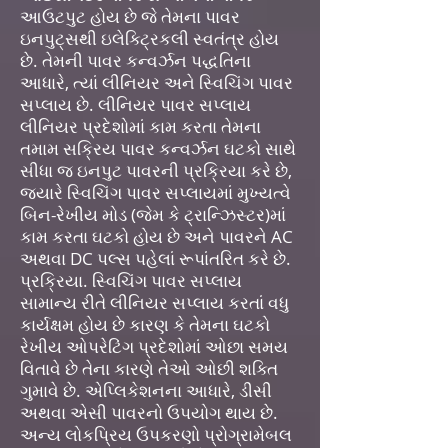
આઉટપુટ હોય છે જે તેમના પાવર
ઇનપુટ્સથી ઇલેક્ટ્રિકલી સ્વતંત્ર હોય
છે. તેમની પાવર કન્વર્ઝન પદ્ધતિના
આધારે, ત્યાં લીનિયર અને સ્વિચિંગ પાવર
સપ્લાય છે. લીનિયર પાવર સપ્લાય
લીનિયર પ્રદેશોમાં કામ કરતા તેમના
તમામ સક્રિય પાવર કન્વર્ઝન ઘટકો સાથે
સીધા જ ઇનપુટ પાવરની પ્રક્રિયા કરે છે,
જ્યારે સ્વિચિંગ પાવર સપ્લાયમાં મુખ્યત્વે
બિન-રેખીય મોડ (જેમ કે ટ્રાન્ઝિસ્ટર)માં
કામ કરતા ઘટકો હોય છે અને પાવરને AC
અથવા DC પલ્સ પહેલાં રૂપાંતરિત કરે છે.
પ્રક્રિયા. સ્વિચિંગ પાવર સપ્લાય
સામાન્ય રીતે લીનિયર સપ્લાય કરતાં વધુ
કાર્યક્ષમ હોય છે કારણ કે તેમના ઘટકો
રેખીય ઓપરેટિંગ પ્રદેશોમાં ઓછા સમય
વિતાવે છે તેના કારણે તેઓ ઓછી શક્તિ
ગુમાવે છે. એપ્લિકેશનના આધારે, ડીસી
અથવા એસી પાવરનો ઉપયોગ થાય છે.
અન્ય લોકપ્રિય ઉપકરણો પ્રોગ્રામેબલ