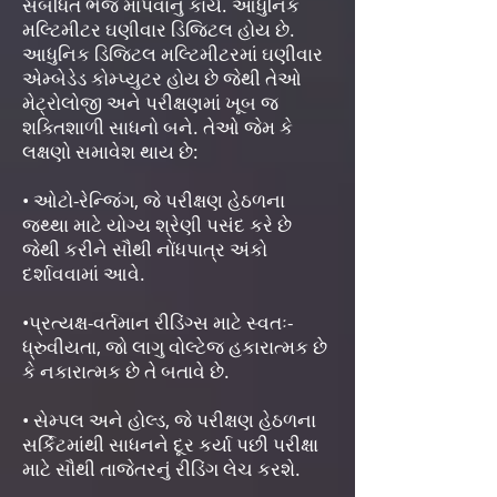
સંબંધિત ભેજ માપવાનું કાર્ય. આધુનિક
મલ્ટિમીટર ઘણીવાર ડિજિટલ હોય છે.
આધુનિક ડિજિટલ મલ્ટિમીટરમાં ઘણીવાર
એમ્બેડેડ કોમ્પ્યુટર હોય છે જેથી તેઓ
મેટ્રોલોજી અને પરીક્ષણમાં ખૂબ જ
શક્તિશાળી સાધનો બને. તેઓ જેમ કે
લક્ષણો સમાવેશ થાય છે:
• ઓટો-રેન્જિંગ, જે પરીક્ષણ હેઠળના
જથ્થા માટે યોગ્ય શ્રેણી પસંદ કરે છે
જેથી કરીને સૌથી નોંધપાત્ર અંકો
દર્શાવવામાં આવે.
•પ્રત્યક્ષ-વર્તમાન રીડિંગ્સ માટે સ્વતઃ-
ધ્રુવીયતા, જો લાગુ વોલ્ટેજ હકારાત્મક છે
કે નકારાત્મક છે તે બતાવે છે.
• સેમ્પલ અને હોલ્ડ, જે પરીક્ષણ હેઠળના
સર્કિટમાંથી સાધનને દૂર કર્યા પછી પરીક્ષા
માટે સૌથી તાજેતરનું રીડિંગ લેચ કરશે.