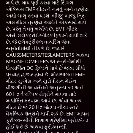
માપે છે. માપ પૂર્ણ કરવા માટે સિંગલ
એક્સિસ EMF મીટરને નમવું અને ત્રણેય
અક્ષો ચાલુ કરવા પડશે. બીજી બાજુ, ત્રિ-
અક્ષ મીટર ત્રણેય અક્ષોને એકસાથે માપે
છે, પરંતુ તે વધુ ખર્ચાળ છે. EMF મીટર
એસી ઇલેક્ટ્રોમેગ્નેટિક ફિલ્ડને માપી શકે
છે, જે ઇલેક્ટ્રીકલ વાયરિંગ જેવા
સ્ત્રોતોમાંથી નીકળે છે, જ્યારે
GAUSSMETERS/TESLAMETERS અથવા
MAGNETOMETERS એ સ્ત્રોતોમાંથી
ઉત્સર્જિત DC ફિલ્ડને માપે છે જ્યાં સીધો
પ્રવાહ હાજર હોય છે. મોટાભાગના EMF
મીટર યુએસ અને યુરોપીયન મેઈન
વીજળીની આવર્તનને અનુરૂપ 50 અને
60 Hz વૈકલ્પિક ક્ષેત્રોને માપવા માટે
માપાંકિત કરવામાં આવે છે. એવા અન્ય
મીટર છે જે 20 Hz જેટલા નીચા સ્તરે
વૈકલ્પિક ક્ષેત્રોને માપી શકે છે. EMF માપન
ફ્રીક્વન્સીની વિશાળ શ્રેણીમાં બ્રોડબેન્ડ
હોઈ શકે છે અથવા ફ્રીક્વન્સી