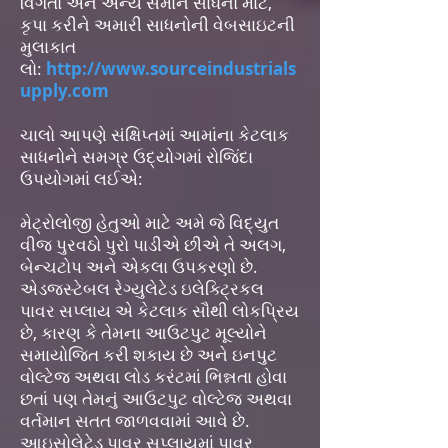
વિગતો અને અન્ય સમાન સાધનો માટે,
કૃપા કરીને અમારી સાધનોની વેબસાઇટની
મુલાકાત
લો:
http://www.sourceindustrials
upply.com
ચાલો આપણે સંક્ષિપ્તમાં આમાંના કેટલાક
સાધનોને સમગ્ર ઉદ્યોગમાં રોજિંદા
ઉપયોગમાં લઈએ:
મેટ્રોલોજી હેતુઓ માટે અમે જે વિદ્યુત
વીજ પુરવઠો પુરો પાડીએ છીએ તે અલગ,
બેન્ચટોપ અને એકલા ઉપકરણો છે.
એડજસ્ટેબલ રેગ્યુલેટેડ ઇલેક્ટ્રિકલ
પાવર સપ્લાય એ કેટલાક સૌથી લોકપ્રિય
છે, કારણ કે તેમના આઉટપુટ મૂલ્યોને
સમાયોજિત કરી શકાય છે અને ઇનપુટ
વોલ્ટેજ અથવા લોડ કરંટમાં ભિન્નતા હોવા
છતાં પણ તેમનું આઉટપુટ વોલ્ટેજ અથવા
વર્તમાન સતત જાળવવામાં આવે છે.
આઇસોલેટેડ પાવર સપ્લાયમાં પાવર