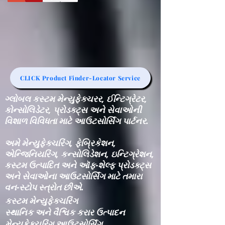
CLICK Product Finder-Locator Service
ગ્લોબલ કસ્ટમ મેન્યુફેક્ચરર, ઈન્ટિગ્રેટર,
કોન્સોલિડેટર, પ્રોડક્ટ્સ અને સેવાઓની
વિશાળ વિવિધતા માટે આઉટસોર્સિંગ પાર્ટનર.
અમે મેન્યુફેક્ચરિંગ, ફેબ્રિકેશન,
એન્જિનિયરિંગ, કન્સોલિડેશન, ઇન્ટિગ્રેશન,
કસ્ટમ ઉત્પાદિત અને ઑફ-શેલ્ફ પ્રોડક્ટ્સ
અને સેવાઓના આઉટસોર્સિંગ માટે તમારા
વન-સ્ટોપ સ્ત્રોત છીએ.
કસ્ટમ મેન્યુફેક્ચરિંગ
સ્થાનિક અને વૈશ્વિક કરાર ઉત્પાદન
મેન્યુફેક્ચરિંગ આઉટસોર્સિંગ