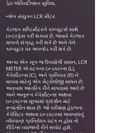
ડેટા એક્વિઝિશન સુવિધા.
•એક સંયુક્ત LCR મીટર.
કેટલાક મલ્ટિમીટરને કમ્પ્યુટર્સ સાથે
ઇન્ટરફેસ કરી શકાય છે, જ્યારે કેટલાક
માપનો સંગ્રહ કરી શકે છે અને તેને
કમ્પ્યુટર પર અપલોડ કરી શકે છે.
અન્ય એક ખૂબ જ ઉપયોગી સાધન, LCR
METER એ ઘટકના ઇન્ડક્ટન્સ (L),
કેપેસીટન્સ (C), અને પ્રતિકાર (R) ને
માપવા માટેનું એક મેટ્રોલોજી સાધન છે.
અવબાધ આંતરિક રીતે માપવામાં આવે છે
અને અનુરૂપ કેપેસીટન્સ અથવા
ઇન્ડક્ટન્સ મૂલ્યમાં પ્રદર્શન માટે
રૂપાંતરિત થાય છે. જો પરીક્ષણ હેઠળના
કેપેસિટર અથવા ઇન્ડક્ટરમાં અવબાધનું
નોંધપાત્ર પ્રતિરોધક ઘટક ન હોય તો
રીડિંગ્સ વ્યાજબી રીતે સચોટ હશે.