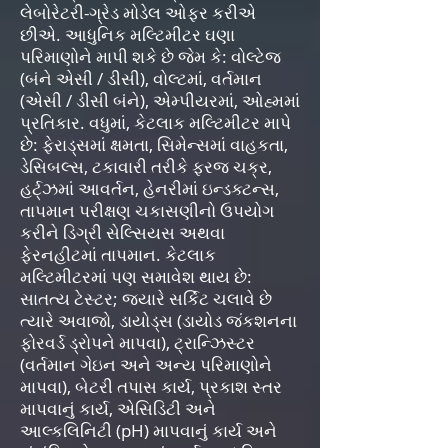
લેબોરેટરી-ગ્રેડ મોડેલ ઓફર કરીએ
છીએ. આધુનિક મલ્ટિમીટર ઘણા
પરિમાણોને માપી શકે છે જેમ કે: વોલ્ટેજ
(બંને એસી / ડીસી), વોલ્ટમાં, વર્તમાન
(એસી / ડીસી બંને), એમ્પીયરમાં, ઓહ્મમાં
પ્રતિકાર. વધુમાં, કેટલાક મલ્ટિમીટર માપે
છે: ફેરાડ્સમાં ક્ષમતા, સિમેન્સમાં વાહકતા,
ડેસિબલ્સ, ટકાવારી તરીકે ફરજ ચક્ર,
હર્ટ્ઝમાં આવર્તન, હેનરીમાં ઇન્ડક્ટન્સ,
તાપમાન પરીક્ષણ ચકાસણીનો ઉપયોગ
કરીને ડિગ્રી સેલ્સિયસ અથવા
ફેરનહીટમાં તાપમાન. કેટલાક
મલ્ટિમીટરમાં પણ સમાવેશ થાય છે:
સાતત્ય ટેસ્ટર; જ્યારે સર્કિટ ચલાવે છે
ત્યારે અવાજો, ડાયોડ્સ (ડાયોડ જંકશનના
ફોરવર્ડ ડ્રોપને માપવા), ટ્રાન્ઝિસ્ટર
(વર્તમાન ગેઇન અને અન્ય પરિમાણોને
માપવા), બેટરી તપાસ કાર્ય, પ્રકાશ સ્તર
માપવાનું કાર્ય, એસિડિટી અને
આલ્કલિનિટી (pH) માપવાનું કાર્ય અને