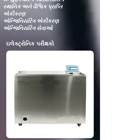
સ્થાનિક અને વૈશ્વિક પ્રાપ્તિ
એકીકરણ​
એન્જિનિયરિંગ એકીકરણ​
એન્જિનિયરિંગ સેવાઓ
ઇલેક્ટ્રોનિક પરીક્ષકો