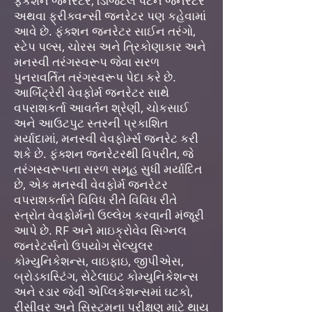
ફંકશન જનરેટર, ડિજિટલ પેટર્ન જનરેટર
અથવા ફ્રીક્વન્સી જનરેટર પણ કહેવામાં
આવે છે. ફંક્શન જનરેટર સાઈન તરંગો,
સ્ટેપ પલ્સ, ચોરસ અને ત્રિકોણાકાર અને
મનસ્વી તરંગસ્વરૂપ જેવા સરળ
પુનરાવર્તિત તરંગસ્વરૂપ પેદા કરે છે.
આર્બિટ્રેરી વેવફોર્મ જનરેટર સાથે
વપરાશકર્તા આવર્તન શ્રેણી, ચોકસાઈ
અને આઉટપુટ સ્તરની પ્રકાશિત
મર્યાદામાં, મનસ્વી વેવફોર્મ્સ જનરેટ કરી
શકે છે. ફંક્શન જનરેટરથી વિપરીત, જે
તરંગસ્વરૂપના સરળ સમૂહ સુધી મર્યાદિત
છે, એક મનસ્વી વેવફોર્મ જનરેટર
વપરાશકર્તાને વિવિધ રીતે વિવિધ રીતે
સ્ત્રોત વેવફોર્મનો ઉલ્લેખ કરવાની મંજૂરી
આપે છે. RF અને માઇક્રોવેવ સિગ્નલ
જનરેટર્સનો ઉપયોગ સેલ્યુલર
કોમ્યુનિકેશન્સ, વાઇફાઇ, જીપીએસ,
બ્રોડકાસ્ટિંગ, સેટેલાઇટ કોમ્યુનિકેશન્સ
અને રડાર જેવી એપ્લિકેશન્સમાં ઘટકો,
રીસીવર અને સિસ્ટમના પરીક્ષણ માટે થાય