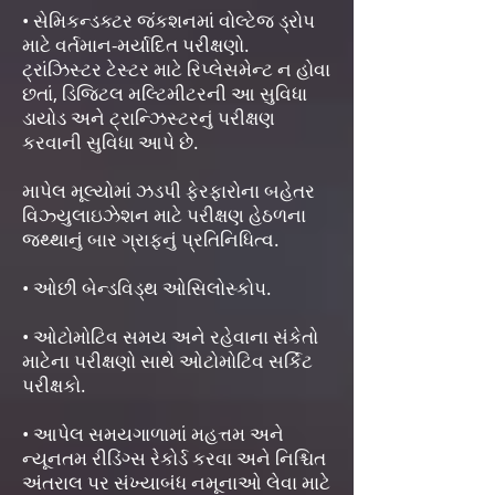
• સેમિકન્ડક્ટર જંકશનમાં વોલ્ટેજ ડ્રોપ
માટે વર્તમાન-મર્યાદિત પરીક્ષણો.
ટ્રાંઝિસ્ટર ટેસ્ટર માટે રિપ્લેસમેન્ટ ન હોવા
છતાં, ડિજિટલ મલ્ટિમીટરની આ સુવિધા
ડાયોડ અને ટ્રાન્ઝિસ્ટરનું પરીક્ષણ
કરવાની સુવિધા આપે છે.
માપેલ મૂલ્યોમાં ઝડપી ફેરફારોના બહેતર
વિઝ્યુલાઇઝેશન માટે પરીક્ષણ હેઠળના
જથ્થાનું બાર ગ્રાફનું પ્રતિનિધિત્વ.
• ઓછી બેન્ડવિડ્થ ઓસિલોસ્કોપ.
• ઓટોમોટિવ સમય અને રહેવાના સંકેતો
માટેના પરીક્ષણો સાથે ઓટોમોટિવ સર્કિટ
પરીક્ષકો.
• આપેલ સમયગાળામાં મહત્તમ અને
ન્યૂનતમ રીડિંગ્સ રેકોર્ડ કરવા અને નિશ્ચિત
અંતરાલ પર સંખ્યાબંધ નમૂનાઓ લેવા માટે