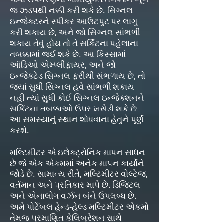
જ ઝડપથી નક્કી કરી શકે છે. સિગ્નલ
ઇન્જેક્ટરને સ્પીકર આઉટપુટ પર લાગુ
કરી શકાય છે, અને જો સિગ્નલ સાંભળી
શકાય તેવું હોય તો તે સર્કિટના પહેલાના
તબક્કામાં જઈ શકે છે. આ કિસ્સામાં
ઑડિઓ એમ્પ્લીફાયર, અને જો
ઇન્જેક્ટેડ સિગ્નલ ફરીથી સંભળાય છે, તો
જ્યાં સુધી સિગ્નલ હવે સાંભળી શકાય
નહીં ત્યાં સુધી કોઈ સિગ્નલ ઇન્જેક્શનને
સર્કિટના તબક્કાઓ ઉપર ખસેડી શકે છે.
આ સમસ્યાનું સ્થાન શોધવાના હેતુને પૂર્ણ
કરશે.
મલ્ટિમીટર એ ઇલેક્ટ્રોનિક માપન સાધન
છે જે એક એકમમાં અનેક માપન કાર્યોને
જોડે છે. સામાન્ય રીતે, મલ્ટિમીટર વોલ્ટેજ,
વર્તમાન અને પ્રતિકાર માપે છે. ડિજિટલ
અને એનાલોગ વર્ઝન બંને ઉપલબ્ધ છે.
અમે પોર્ટેબલ હેન્ડ-હેલ્ડ મલ્ટિમીટર એકમો
તેમજ પ્રમાણિત કેલિબ્રેશન સાથે