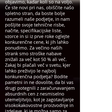
objavimo, kadar koli so na voljo.
Če ste novi pri nas, obiščite našo
spletno stran, da boste bolje
razumeli naše podjetje, in nam
pošljite svoje tehnične risbe,
načrte, specifikacijske liste,
vzorce in si iz prve roke oglejte
konkurenčne cene, ki jih lahko
ponudimo. Za večino naših
strank smo stroške nabave
znižali za več kot 50 % ali več.
Zakaj bi plačali več v svetu, kjer
lahko preživijo le najbolj
konkurenčna podjetja? Bodite
pametni in ne dovolite, da bi vas
drugi potegnili z zaračunavanjem
absurdnih cen z nesmiselno
utemeljitvijo, kot je zagotavljanje
visokokakovostne proizvodnje in
izdelave, ki je možna samo za