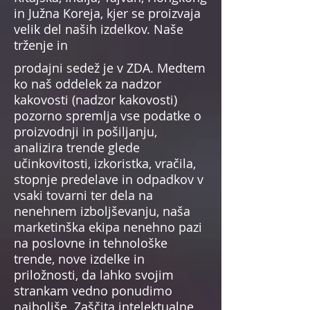
in Južna Koreja, kjer se proizvaja
velik del naših izdelkov. Naše
trženje in
prodajni sedež je v ZDA. Medtem
ko naš oddelek za nadzor
kakovosti (nadzor kakovosti)
pozorno spremlja vse podatke o
proizvodnji in pošiljanju,
analizira trende glede
učinkovitosti, izkoristka, vračila,
stopnje predelave in odpadkov v
vsaki tovarni ter dela na
nenehnem izboljševanju, naša
marketinška ekipa nenehno pazi
na poslovne in tehnološke
trende, nove izdelke in
priložnosti, da lahko svojim
strankam vedno ponudimo
najboljše. Zaščita intelektualne