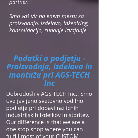
partner.
Smo vaš vir na enem mestu za
proizvodnjo, izdelavo, inženiring,
konsolidacijo, zunanje izvajanje.
Podatki o podjetju -
Proizvodnja, izdelava in
montaža pri AGS-TECH
Inc
Dobrodošli v AGS-TECH Inc.! Smo
uveljavljeno svetovno vodilno
podjetje pri dobavi različnih
industrijskih izdelkov in storitev.
Our difference is that we are a
one stop shop where you can
fulfill most of your CUSTOM