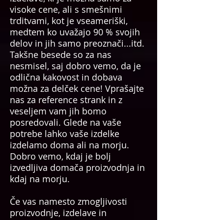
visoke cene, ali s smešnimi
trditvami, kot je vseameriški,
medtem ko uvažajo 90 % svojih
delov in jih samo preoznači...itd.
Takšne besede so za nas
nesmisel, saj dobro vemo, da je
odlična kakovost in dobava
možna za delček cene! Vprašajte
nas za reference strank in z
veseljem vam jih bomo
posredovali. Glede na vaše
potrebe lahko vaše izdelke
izdelamo doma ali na morju.
Dobro vemo, kdaj je bolj
izvedljiva domača proizvodnja in
kdaj na morju.
Če vas namesto zmogljivosti
proizvodnje, izdelave in