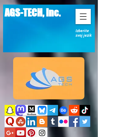
AGS-TECH, Inc.
Izberite
svoj jezik