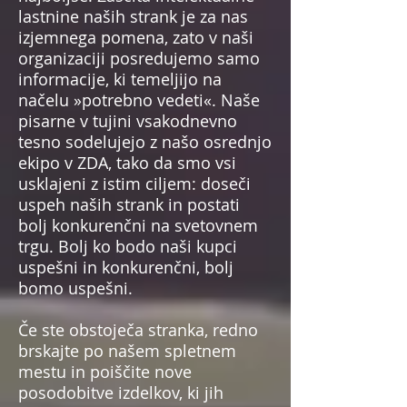
lastnine naših strank je za nas
izjemnega pomena, zato v naši
organizaciji posredujemo samo
informacije, ki temeljijo na
načelu »potrebno vedeti«. Naše
pisarne v tujini vsakodnevno
tesno sodelujejo z našo osrednjo
ekipo v ZDA, tako da smo vsi
usklajeni z istim ciljem: doseči
uspeh naših strank in postati
bolj konkurenčni na svetovnem
trgu. Bolj ko bodo naši kupci
uspešni in konkurenčni, bolj
bomo uspešni.
Če ste obstoječa stranka, redno
brskajte po našem spletnem
mestu in poiščite nove
posodobitve izdelkov, ki jih