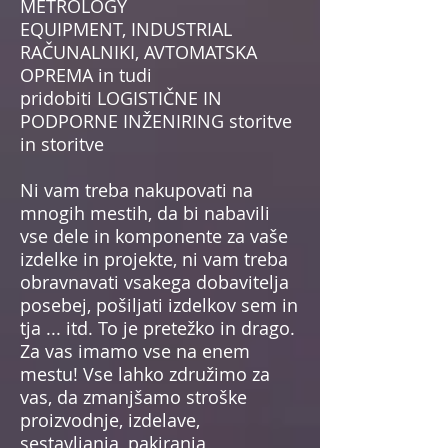
METROLOGY
EQUIPMENT, INDUSTRIAL
RAČUNALNIKI, AVTOMATSKA
OPREMA in tudi
pridobiti LOGISTIČNE IN
PODPORNE INŽENIRING storitve
in storitve
Ni vam treba nakupovati na
mnogih mestih, da bi nabavili
vse dele in komponente za vaše
izdelke in projekte, ni vam treba
obravnavati vsakega dobavitelja
posebej, pošiljati izdelkov sem in
tja ... itd. To je pretežko in drago.
Za vas imamo vse na enem
mestu! Vse lahko združimo za
vas, da zmanjšamo stroške
proizvodnje, izdelave,
sestavljanja, pakiranja,