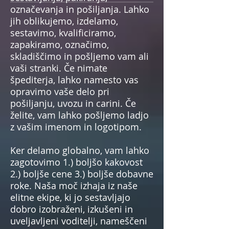
označevanja in pošiljanja. Lahko
jih oblikujemo, izdelamo,
sestavimo, kvalificiramo,
zapakiramo, označimo,
skladiščimo in pošljemo vam ali
vaši stranki. Če nimate
špediterja, lahko namesto vas
opravimo vaše delo pri
pošiljanju, uvozu in carini. Če
želite, vam lahko pošljemo ladjo
z vašim imenom in logotipom.
Ker delamo globalno, vam lahko
zagotovimo 1.) boljšo kakovost
2.) boljše cene 3.) boljše dobavne
roke. Naša moč izhaja iz naše
elitne ekipe, ki jo sestavljajo
dobro izobraženi, izkušeni in
uveljavljeni voditelji, nameščeni