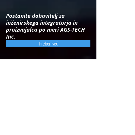
Postanite dobavitelj za
inženirskega integratorja in
proizvajalca po meri AGS-TECH
Inc.
Preberi več
Razlika AGS-TECH: najbolj
raznolik proizvajalec po meri na
svetu, konsolidator, inženirski
integrator in zunanji partner
Preberi več