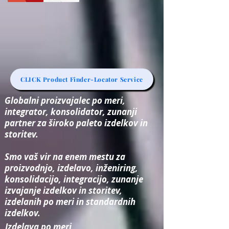
CLICK Product Finder-Locator Service
Globalni proizvajalec po meri,
integrator, konsolidator, zunanji
partner za široko paleto izdelkov in
storitev.
Smo vaš vir na enem mestu za
proizvodnjo, izdelavo, inženiring,
konsolidacijo, integracijo, zunanje
izvajanje izdelkov in storitev,
izdelanih po meri in standardnih
izdelkov.
Izdelava po meri