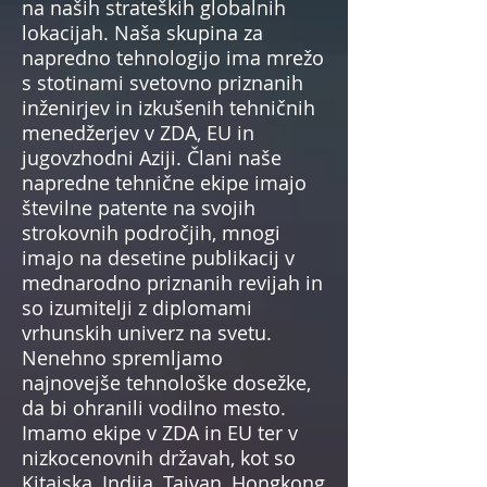
na naših strateških globalnih
lokacijah. Naša skupina za
napredno tehnologijo ima mrežo
s stotinami svetovno priznanih
inženirjev in izkušenih tehničnih
menedžerjev v ZDA, EU in
jugovzhodni Aziji. Člani naše
napredne tehnične ekipe imajo
številne patente na svojih
strokovnih področjih, mnogi
imajo na desetine publikacij v
mednarodno priznanih revijah in
so izumitelji z diplomami
vrhunskih univerz na svetu.
Nenehno spremljamo
najnovejše tehnološke dosežke,
da bi ohranili vodilno mesto.
Imamo ekipe v ZDA in EU ter v
nizkocenovnih državah, kot so
Kitajska, Indija, Tajvan, Hongkong