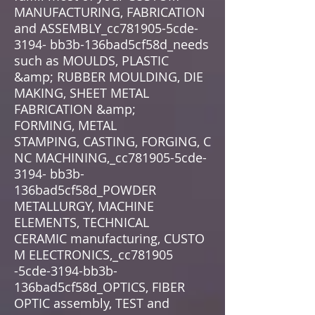
MANUFACTURING, FABRICATION
and ASSEMBLY_cc781905-5cde-
3194- bb3b-136bad5cf58d_needs
such as MOULDS, PLASTIC
&amp; RUBBER MOULDING, DIE
MAKING, SHEET METAL
FABRICATION &amp;
FORMING, METAL
STAMPING, CASTING, FORGING, C
NC MACHINING,_cc781905-5cde-
3194- bb3b-
136bad5cf58d_POWDER
METALLURGY, MACHINE
ELEMENTS, TECHNICAL
CERAMIC manufacturing, CUSTO
M ELECTRONICS,_cc781905
-5cde-3194-bb3b-
136bad5cf58d_OPTICS, FIBER
OPTIC assembly, TEST and