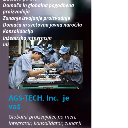
Domača in globalna pogodbena
proizvodnja
Zunanje izvajanje proizvodnje
Domača in svetovna javna naročila
Konsolidacija​
Inženirska integracija​
Inženirske storitve
AGS-TECH, Inc. je
vaš
Globalni proizvajalec po meri,
integrator, konsolidator, zunanji