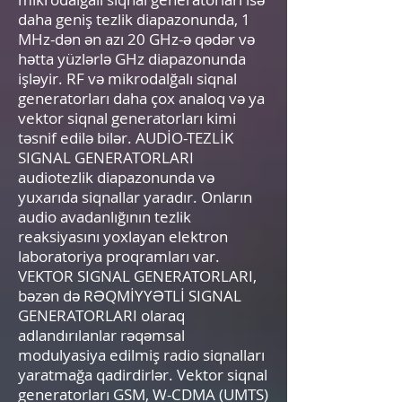
daha geniş tezlik diapazonunda, 1
MHz-dən ən azı 20 GHz-ə qədər və
hətta yüzlərlə GHz diapazonunda
işləyir. RF və mikrodalğalı siqnal
generatorları daha çox analoq və ya
vektor siqnal generatorları kimi
təsnif edilə bilər. AUDİO-TEZLİK
SIGNAL GENERATORLARI
audiotezlik diapazonunda və
yuxarıda siqnallar yaradır. Onların
audio avadanlığının tezlik
reaksiyasını yoxlayan elektron
laboratoriya proqramları var.
VEKTOR SIGNAL GENERATORLARI,
bəzən də RƏQMİYYƏTLİ SIGNAL
GENERATORLARI olaraq
adlandırılanlar rəqəmsal
modulyasiya edilmiş radio siqnalları
yaratmağa qadirdirlər. Vektor siqnal
generatorları GSM, W-CDMA (UMTS)