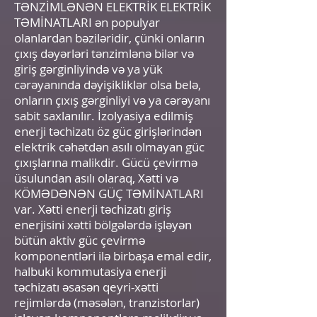
TƏNZİMLƏNƏN ELEKTRİK ELEKTRİK
TƏMİNATLARI ən populyar
olanlardan bəziləridir, çünki onların
çıxış dəyərləri tənzimlənə bilər və
giriş gərginliyində və ya yük
cərəyanında dəyişikliklər olsa belə,
onların çıxış gərginliyi və ya cərəyanı
sabit saxlanılır. İzolyasiya edilmiş
enerji təchizatı öz güc girişlərindən
elektrik cəhətdən asılı olmayan güc
çıxışlarına malikdir. Gücü çevirmə
üsulundan asılı olaraq, Xətti və
KÖMƏDƏNƏN GÜÇ TƏMİNATLARI
var. Xətti enerji təchizatı giriş
enerjisini xətti bölgələrdə işləyən
bütün aktiv güc çevirmə
komponentləri ilə birbaşa emal edir,
halbuki kommutasiya enerji
təchizatı əsasən qeyri-xətti
rejimlərdə (məsələn, tranzistorlar)