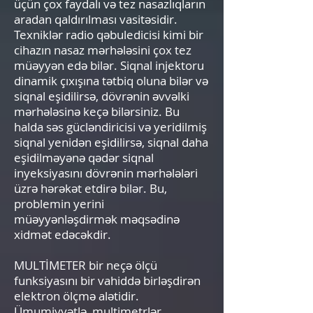
üçün çox faydalı və tez nasazlıqların
aradan qaldırılması vasitəsidir.
Texniklər radio qəbuledicisi kimi bir
cihazın nasaz mərhələsini çox tez
müəyyən edə bilər. Siqnal injektoru
dinamik çıxışına tətbiq oluna bilər və
siqnal eşidilirsə, dövrənin əvvəlki
mərhələsinə keçə bilərsiniz. Bu
halda səs gücləndiricisi və yeridilmiş
siqnal yenidən eşidilirsə, siqnal daha
eşidilməyənə qədər siqnal
inyeksiyasını dövrənin mərhələləri
üzrə hərəkət etdirə bilər. Bu,
problemin yerini
müəyyənləşdirmək məqsədinə
xidmət edəcəkdir.
MULTİMETER bir neçə ölçü
funksiyasını bir vahiddə birləşdirən
elektron ölçmə alətidir.
Ümumiyyətlə, multimetrlər