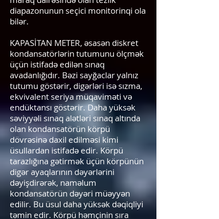
diapazonunun seçici monitorinqi ola
bilər.
KAPASİTAN METER, əsasən diskret
kondansatörlərin tutumunu ölçmək
üçün istifadə edilən sınaq
avadanlığıdır. Bəzi sayğaclar yalnız
tutumu göstərir, digərləri isə sızma,
ekvivalent seriya müqaviməti və
endüktansı göstərir. Daha yüksək
səviyyəli sınaq alətləri sınaq altında
olan kondansatörün körpü
dövrəsinə daxil edilməsi kimi
üsullardan istifadə edir. Körpü
tarazlığına gətirmək üçün körpünün
digər ayaqlarının dəyərlərini
dəyişdirərək, naməlum
kondansatörün dəyəri müəyyən
edilir. Bu üsul daha yüksək dəqiqliyi
təmin edir. Körpü həmçinin sıra