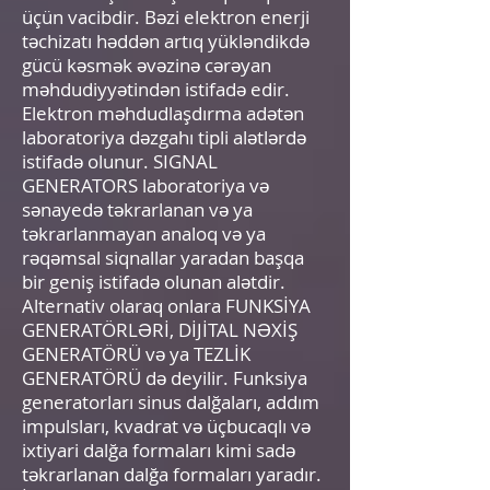
üçün vacibdir. Bəzi elektron enerji
təchizatı həddən artıq yükləndikdə
gücü kəsmək əvəzinə cərəyan
məhdudiyyətindən istifadə edir.
Elektron məhdudlaşdırma adətən
laboratoriya dəzgahı tipli alətlərdə
istifadə olunur. SIGNAL
GENERATORS laboratoriya və
sənayedə təkrarlanan və ya
təkrarlanmayan analoq və ya
rəqəmsal siqnallar yaradan başqa
bir geniş istifadə olunan alətdir.
Alternativ olaraq onlara FUNKSİYA
GENERATÖRLƏRİ, DİJİTAL NƏXİŞ
GENERATÖRÜ və ya TEZLİK
GENERATÖRÜ də deyilir. Funksiya
generatorları sinus dalğaları, addım
impulsları, kvadrat və üçbucaqlı və
ixtiyari dalğa formaları kimi sadə
təkrarlanan dalğa formaları yaradır.