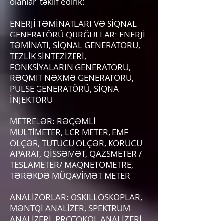
olanları təklif edirik:
ENERJİ TƏMİNATLARI VƏ SİQNAL
GENERATÖRÜ QURĞULLAR: ENERJİ
TƏMİNATI, SİQNAL GENERATORU,
TEZLİK SİNTEZİZERİ,
FONKSİYALARIN GENERATÖRÜ,
RƏQMİT NƏXMƏ GENERATÖRÜ,
PULSE GENERATÖRÜ, SİQNA
İNJEKTORU
METRELƏR: RƏQƏMLİ
MULTİMETER, LCR METER, EMF
ÖLÇƏR, TUTUCU ÖLÇƏR, KÖRÜCÜ
APARAT, QİSSƏMƏT, QAZSMETER /
TESLAMETER/ MAQNETOMETRE,
TƏRƏKDƏ MÜQAVİMƏT METER
ANALİZORLAR: OSKILLOSKOPLAR,
MƏNTQİ ANALİZER, SPEKTRUM
ANALİZERİ, PROTOKOL ANALİZERİ,