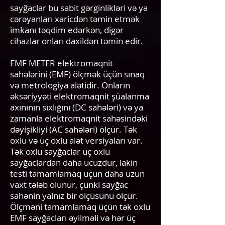
sayğaclar bu sabit gərginlikləri və ya
cərəyanları xaricdən təmin etmək
imkanı təqdim edərkən, digər
cihazlar onları daxildən təmin edir.
EMF METER elektromaqnit
sahələrini (EMF) ölçmək üçün sınaq
və metrologiya alətidir. Onların
əksəriyyəti elektromaqnit şüalanma
axınının sıxlığını (DC sahələri) və ya
zamanla elektromaqnit sahəsindəki
dəyişikliyi (AC sahələri) ölçür. Tək
oxlu və üç oxlu alət versiyaları var.
Tək oxlu sayğaclar üç oxlu
sayğaclardan daha ucuzdur, lakin
testi tamamlamaq üçün daha uzun
vaxt tələb olunur, çünki sayğac
sahənin yalnız bir ölçüsünü ölçür.
Ölçməni tamamlamaq üçün tək oxlu
EMF sayğacları əyilməli və hər üç