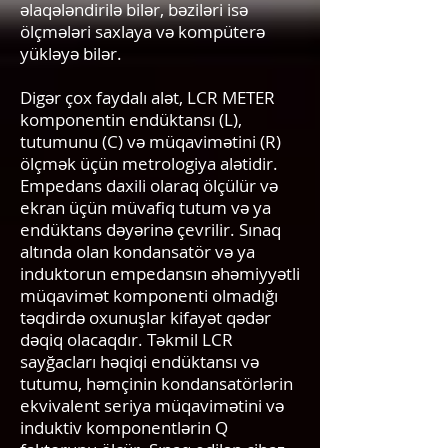
əlaqələndirilə bilər, bəziləri isə
ölçmələri saxlaya və kompüterə
yükləyə bilər.
Digər çox faydalı alət, LCR METER
komponentin endüktansı (L),
tutumunu (C) və müqavimətini (R)
ölçmək üçün metrologiya alətidir.
Empedans daxili olaraq ölçülür və
ekran üçün müvafiq tutum və ya
endüktans dəyərinə çevrilir. Sınaq
altında olan kondansatör və ya
induktorun empedansın əhəmiyyətli
müqavimət komponenti olmadığı
təqdirdə oxunuşlar kifayət qədər
dəqiq olacaqdır. Təkmil LCR
sayğacları həqiqi endüktansı və
tutumu, həmçinin kondansatörlərin
ekvivalent seriya müqavimətini və
induktiv komponentlərin Q