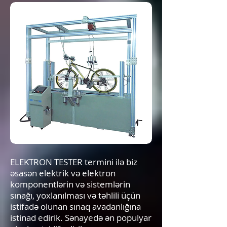
ELEKTRON TESTER termini ilə biz
əsasən elektrik və elektron
komponentlərin və sistemlərin
sınağı, yoxlanılması və təhlili üçün
istifadə olunan sınaq avadanlığına
istinad edirik. Sənayedə ən populyar