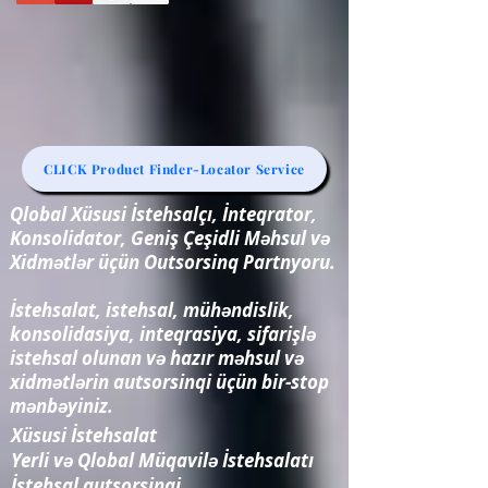
CLICK Product Finder-Locator Service
Qlobal Xüsusi İstehsalçı, İnteqrator,
Konsolidator, Geniş Çeşidli Məhsul və
Xidmətlər üçün Outsorsinq Partnyoru.
İstehsalat, istehsal, mühəndislik,
konsolidasiya, inteqrasiya, sifarişlə
istehsal olunan və hazır məhsul və
xidmətlərin autsorsinqi üçün bir-stop
mənbəyiniz.
Xüsusi İstehsalat
Yerli və Qlobal Müqavilə İstehsalatı
İstehsal autsorsinqi