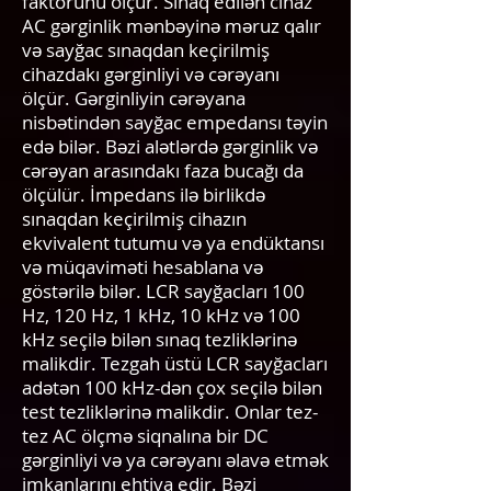
faktorunu ölçür. Sınaq edilən cihaz
AC gərginlik mənbəyinə məruz qalır
və sayğac sınaqdan keçirilmiş
cihazdakı gərginliyi və cərəyanı
ölçür. Gərginliyin cərəyana
nisbətindən sayğac empedansı təyin
edə bilər. Bəzi alətlərdə gərginlik və
cərəyan arasındakı faza bucağı da
ölçülür. İmpedans ilə birlikdə
sınaqdan keçirilmiş cihazın
ekvivalent tutumu və ya endüktansı
və müqaviməti hesablana və
göstərilə bilər. LCR sayğacları 100
Hz, 120 Hz, 1 kHz, 10 kHz və 100
kHz seçilə bilən sınaq tezliklərinə
malikdir. Tezgah üstü LCR sayğacları
adətən 100 kHz-dən çox seçilə bilən
test tezliklərinə malikdir. Onlar tez-
tez AC ölçmə siqnalına bir DC
gərginliyi və ya cərəyanı əlavə etmək
imkanlarını ehtiva edir. Bəzi