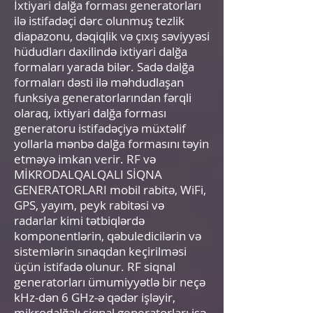
İxtiyari dalğa forması generatorları
ilə istifadəçi dərc olunmuş tezlik
diapazonu, dəqiqlik və çıxış səviyyəsi
hüdudları daxilində ixtiyari dalğa
formaları yarada bilər. Sadə dalğa
formaları dəsti ilə məhdudlaşan
funksiya generatorlarından fərqli
olaraq, ixtiyari dalğa forması
generatoru istifadəçiyə müxtəlif
yollarla mənbə dalğa formasını təyin
etməyə imkan verir. RF və
MİKRODALQALQALI SİQNA
GENERATORLARI mobil rabitə, WiFi,
GPS, yayım, peyk rabitəsi və
radarlar kimi tətbiqlərdə
komponentlərin, qəbuledicilərin və
sistemlərin sınaqdan keçirilməsi
üçün istifadə olunur. RF siqnal
generatorları ümumiyyətlə bir neçə
kHz-dən 6 GHz-ə qədər işləyir,
mikrodalğalı siqnal generatorları isə