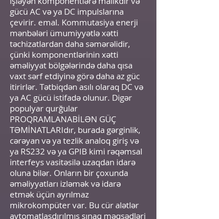
işləyən komponentlərə malikdir və
gücü AC və ya DC impulslarına
çevirir. emal. Kommutasiya enerji
mənbələri ümumiyyətlə xətti
təchizatlardan daha səmərəlidir,
çünki komponentlərinin xətti
əməliyyat bölgələrində daha qısa
vaxt sərf etdiyinə görə daha az güc
itirirlər. Tətbiqdən asılı olaraq DC və
ya AC gücü istifadə olunur. Digər
populyar qurğular
PROQRAMLANABİLƏN GÜÇ
TƏMİNATLARIdır, burada gərginlik,
cərəyan və ya tezlik analoq giriş və
ya RS232 və ya GPIB kimi rəqəmsal
interfeys vasitəsilə uzaqdan idarə
oluna bilər. Onların bir çoxunda
əməliyyatları izləmək və idarə
etmək üçün ayrılmaz
mikrokompüter var. Bu cür alətlər
avtomatlaşdırılmış sınaq məqsədləri