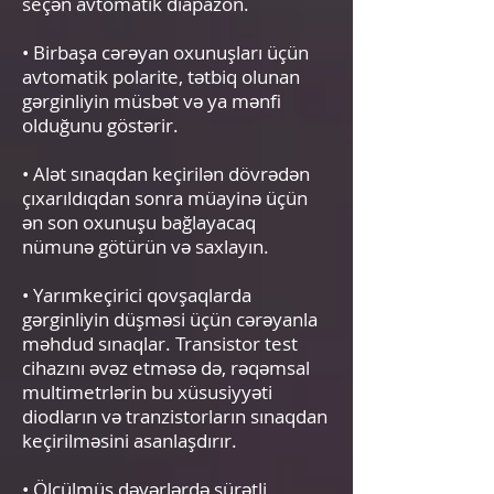
seçən avtomatik diapazon.
• Birbaşa cərəyan oxunuşları üçün
avtomatik polarite, tətbiq olunan
gərginliyin müsbət və ya mənfi
olduğunu göstərir.
• Alət sınaqdan keçirilən dövrədən
çıxarıldıqdan sonra müayinə üçün
ən son oxunuşu bağlayacaq
nümunə götürün və saxlayın.
• Yarımkeçirici qovşaqlarda
gərginliyin düşməsi üçün cərəyanla
məhdud sınaqlar. Transistor test
cihazını əvəz etməsə də, rəqəmsal
multimetrlərin bu xüsusiyyəti
diodların və tranzistorların sınaqdan
keçirilməsini asanlaşdırır.
• Ölçülmüş dəyərlərdə sürətli