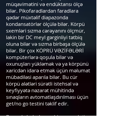
müqavimətini və endüktansı ölçə
bilər. Pikofaradlardan faradlara
qədər müxtəlif diapazonda
kondansatörlər ölçülə bilər. Körpü
sxemləri sızma cərəyanını ölçmür,
lakin bir DC meyl gərginliyi tətbiq
oluna bilər və sızma birbaşa ölçülə
bilər. Bir çox KÖPRÜ VƏZİFƏLƏRİ
kompüterlərə qoşula bilər və
oxunuşları yükləmək və ya körpünü
xaricdən idarə etmək üçün məlumat
mübadiləsi aparıla bilər. Bu cür
körpü alətləri sürətli istehsal və
keyfiyyətə nəzarət mühitində
sınaqların avtomatlaşdırılması üçün
get/no go testini təklif edir.
Bununla belə, başqa bir sınaq aləti,
CLAMP METER, bir voltmetri sıxac
tipli cərəyan sayğacı ilə birləşdirən