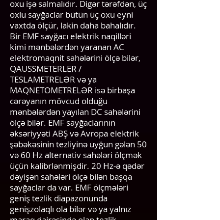
oxu işə salmalıdır. Digər tərəfdən, üç
oxlu sayğaclar bütün üç oxu eyni
vaxtda ölçür, lakin daha bahalıdır.
Bir EMF sayğacı elektrik naqilləri
kimi mənbələrdən yaranan AC
elektromaqnit sahələrini ölçə bilər,
QAUSSMETERLER /
TESLAMETRELƏR və ya
MAQNETOMETRELƏR isə birbaşa
cərəyanın mövcud olduğu
mənbələrdən yayılan DC sahələrini
ölçə bilər. EMF sayğaclarının
əksəriyyəti ABŞ və Avropa elektrik
şəbəkəsinin tezliyinə uyğun gələn 50
və 60 Hz alternativ sahələri ölçmək
üçün kalibrlənmişdir. 20 Hz-ə qədər
dəyişən sahələri ölçə bilən başqa
sayğaclar da var. EMF ölçmələri
geniş tezlik diapazonunda
genişzolaqlı ola bilər və ya yalnız
maraq dairəsində olan tezlik