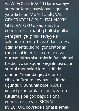
və Wi-Fi (IEEE 802.11) kimi sənaye
standartlarına əsaslanan siqnallar
yarada bilər. MƏNTİQ SİQNAL
GENERATÖRLƏRİ DİJİTAL NƏXİŞ
GENERATÖRÜ də adlanır. Bu
generatorlar məntiq tipli siqnallar,
yəni şərti gərginlik səviyyələri
şəklində məntiq 1s və 0-lar istehsal
edir. Məntiq siqnal generatorları
rəqəmsal inteqral sxemlərin və
quraşdırılmış sistemlərin funksional
təsdiqi və sınaqdan keçirilməsi üçün
stimul mənbələri kimi istifadə
olunur. Yuxarıda qeyd olunan
cihazlar ümumi təyinatlı istifadə
üçündür. Bununla belə, xüsusi
xüsusi proqramlar üçün nəzərdə
tutulmuş bir çox başqa siqnal
generatorları var. SIGNAL
INJECTOR, dövrədə siqnal izləmək