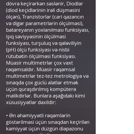
dövrə keçirərkən səslənir, Diodlar
(diod keçidlərinin irəli düşməsini
ölçən), Tranzistorlar (cari qazancın
və digər parametrlərin ölçülməsi),
batareyanın yoxlanılması funksiyası,
işıq səviyyəsinin ölçülməsi
funksiyası, turşuluq və qələviliyin
(pH) ölçü funksiyası və nisbi
rütubətin ölçülməsi funksiyası.
Müasir multimetrlər çox vaxt
rəqəmsaldır. Müasir rəqəmsal
multimetrlər tez-tez metrologiya və
sınaqda çox güclü alətlər etmək
üçün quraşdırılmış kompüterə
malikdirlər. Bunlara aşağıdakı kimi
xüsusiyyətlər daxildir:
• Ən əhəmiyyətli rəqəmlərin
göstərilməsi üçün sınaqdan keçirilən
kəmiyyət üçün düzgün diapazonu