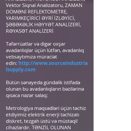
Vektor Siqnal Analizatoru, ZAMAN
DÖMƏNİ REFLEKTOMETRE,
YARIMKEÇİRİCİ ƏYRİ İZLƏYİCİ,
ŞƏBƏKƏLİK HƏYYƏT ANALİZERİ,
RƏYASƏT ANALİZERİ
Təfərrüatlar və digər oxşar
avadanlıqlar üçün lütfən, avadanlıq
vebsaytımıza müraciət
edin:
http://www.sourceindustria
lsupply.com
Bütün sənayedə gündəlik istifadə
olunan bu avadanlıqların bəzilərinə
qısaca nəzər salaq:
Metrologiya məqsədləri üçün təchiz
etdiyimiz elektrik enerji təchizatı
diskret, tezgah üstü və müstəqil
cihazlardır. TƏNZİL OLUNAN