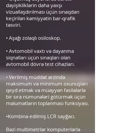
dəyişikliklərin daha yaxşı
vizuallaşdırılması üçün sınaqdan
keçirilən kəmiyyətin bar-qrafik
təsviri.
• Aşağı zolaqlı osiloskop.
• Avtomobil vaxtı və dayanma
siqnalları üçün sınaqları olan
avtomobil dövrə test cihazları.
• Verilmiş müddət ərzində
maksimum və minimum oxunuşları
qeyd etmək və müəyyən fasilələrlə
bir sıra nümunələri götürmək üçün
məlumatların toplanması funksiyası.
•Kombinə edilmiş LCR sayğacı.
Bəzi multimetrlər kompüterlərlə