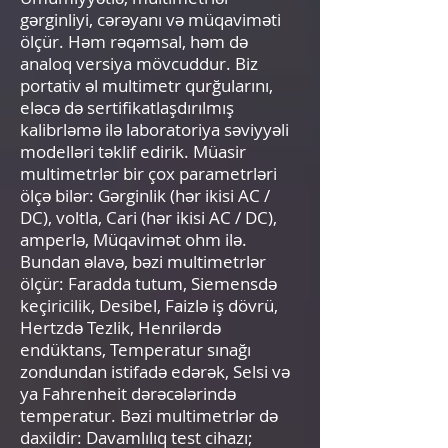
gərginliyi, cərəyanı və müqaviməti
ölçür. Həm rəqəmsal, həm də
analoq versiya mövcuddur. Biz
portativ əl multimetr qurğularını,
eləcə də sertifikatlaşdırılmış
kalibrləmə ilə laboratoriya səviyyəli
modelləri təklif edirik. Müasir
multimetrlər bir çox parametrləri
ölçə bilər: Gərginlik (hər ikisi AC /
DC), voltla, Cari (hər ikisi AC / DC),
amperlə, Müqavimət ohm ilə.
Bundan əlavə, bəzi multimetrlər
ölçür: Faradda tutum, Siemensdə
keçiricilik, Desibel, Faizlə iş dövrü,
Hertzdə Tezlik, Henrilərdə
endüktans, Temperatur sınağı
zondundan istifadə edərək, Selsi və
ya Fahrenheit dərəcələrində
temperatur. Bəzi multimetrlər də
daxildir: Davamlılıq test cihazı;