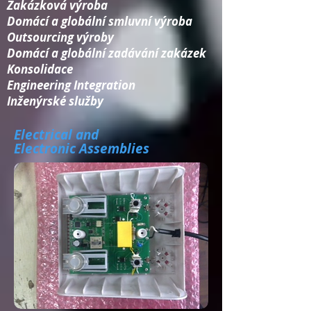
Zakázková výroba
Domácí a globální smluvní výroba
Outsourcing výroby
Domácí a globální zadávání zakázek
Konsolidace​
Engineering Integration​
Inženýrské služby
Electrical and
Electronic Assemblies