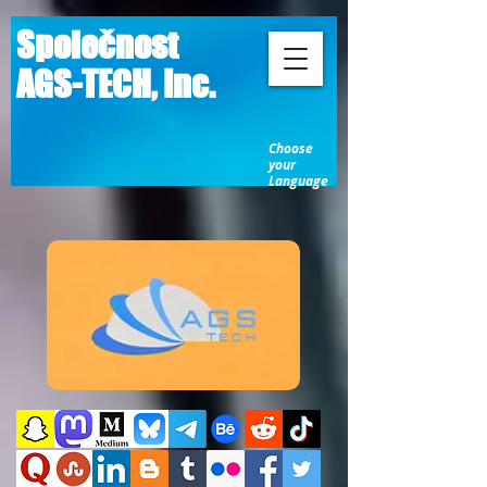
Společnost
AGS-TECH, Inc.
Choose
your
Language