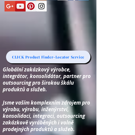
CLICK Product Finder-Locator Service
Globální zakázkový výrobce,
integrátor, konsolidátor, partner pro
outsourcing pro širokou škálu
produktů a služeb.
Jsme vaším komplexním zdrojem pro
výrobu, výrobu, inženýrství,
konsolidaci, integraci, outsourcing
zakázkově vyráběných i volně
prodejných produktů a služeb.