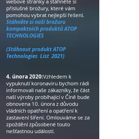
webové stránky a stáhněte si
příslušné brožury, které vám
pomohou vybrat nejlepší řešení.
Stáhněte si naši brožuru
kompaktních produktů ATOP
TECHNOLOGIES
(Stáhnout produkt ATOP
Technologies List 2021)
4. února 2020:
Vzhledem k
vypuknutí koronaviru bychom rádi
informovali naše zákazníky, že část
naší výroby probíhající v Číně bude
obnovena 10. února z důvodu
vládních opatření a opatření k
zastavení šíření. Omlouváme se za
zpoždění způsobené touto
nešťastnou událostí.