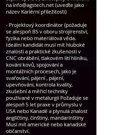
na
info@agstech.net
(uveďte jako
název Kariérní příležitosti)
- Projektový koordinátor (požaduje
se alespoň BS v oboru strojírenství,
fyzika nebo materiálová věda.
Ideální kandidát musí mít hluboké
znalosti a praktické zkušenosti v
CNC obrábění, tlakovém lití hliníku,
kování kovů, spojování a
montážních procesech, jako je
svařování, pájení , pájení,
upevňování, kontrola kvality,
zkušební a měřicí techniky
používané v metalurgii Požaduje se
alespoň 5 let praxe v průmyslu v
USA nebo Kanadě a plynulá znalost
angličtiny, čínštiny, mandarínštiny
Musí mít americké nebo kanadské
občanství.