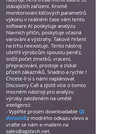
stávajících zařízení. Kromě
monitorování klíčových parametrů
výkonu v reálném čase vám tento
software AI poskytuje analýzu
hlavních příčin, poskytuje včasná
varování a výstrahy. Takové řešení
na trhu neexistuje. Tento nástroj
ušetřil výrobcům spoustu peněz,
snížil počet zmetků, vracení,
přepracování, prostoje a získal
přízeň zákazníků. Snadno a rychle !
Chcete-li si s námi naplánovat
Discovery Call a zjistit více o tomto
mocném nástroji pro analýzu
výroby založeném na umělé
inteligenci:
- Vyplňte prosím downloadable
QL
dotazník
z modrého odkazu vlevo a
vraťte se nám e-mailem na
sales@agstech.net
.