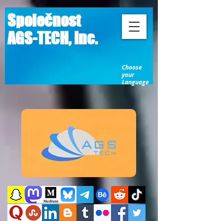
Společnost
AGS-TECH, Inc.
Choose
your
Language