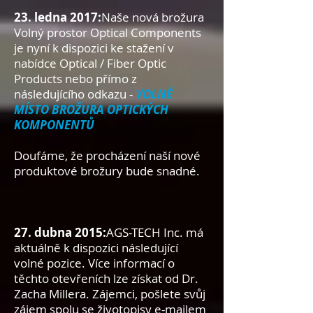
23. ledna 2017:
Naše nová brožura
Volný prostor Optical Components
je nyní k dispozici ke stažení v
nabídce Optical / Fiber Optic
Products nebo přímo z
následujícího odkazu -
VOLNÉ
MÍSTO BROŽURA OPTICKÝCH
KOMPONENTŮ
Doufáme, že procházení naší nové
produktové brožury bude snadné.
27. dubna 2015:
AGS-TECH Inc. má
aktuálně k dispozici následující
volné pozice. Více informací o
těchto otevřeních lze získat od Dr.
Zacha Millera. Zájemci, pošlete svůj
zájem spolu se životopisy e-mailem