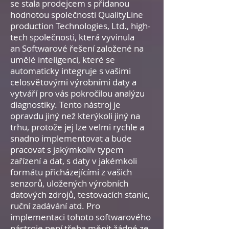
se stala prodejcem s přidanou
hodnotou společnosti QualityLine
production Technologies, Ltd., high-
tech společnosti, která vyvinula
an
Softwarové řešení založené na
umělé inteligenci, které se
automaticky integruje s vašimi
celosvětovými výrobními daty a
vytváří pro vás pokročilou analýzu
diagnostiky. Tento nástroj je
opravdu jiný než kterýkoli jiný na
trhu, protože jej lze velmi rychle a
snadno implementovat a bude
pracovat s jakýmkoliv typem
zařízení a dat, s daty v jakémkoli
formátu přicházejícími z vašich
senzorů, uložených výrobních
datových zdrojů, testovacích stanic,
ruční zadávání atd. Pro
implementaci tohoto softwarového
nástroje není třeba měnit žádné ze