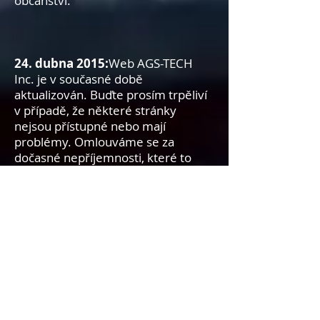
občanství.
24. dubna 2015:
Web AGS-TECH
Inc. je v současné době
aktualizován. Buďte prosím trpěliví
v případě, že některé stránky
nejsou přístupné nebo mají
problémy. Omlouváme se za
dočasné nepříjemnosti, které to
může způsobit během vaší
návštěvy.
Březen 2014:
AGS-TECH Inc. má
aktuálně k dispozici následující
volné pozice. Více informací o
těchto otevřeních lze získat od Dr.
Zacha Millera. Zájemci, pošlete svůj