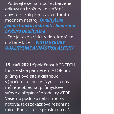
- Podívejte se na modře zbarvené
odkazy na brožury ke stažení,
abyste získali představu o tomto
mocném nástroji.
QualityLine
Jednostránkové shrnutí
a
Souhrnná
brožura QualityLine
- Zde je také krátké video, které se
dostane k věci:
VIDEO VÝROBY
QUALITYLINE AN
NÁSTROJ ALYTIKY
18. září 2021:
Společnost AGS-TECH,
Inc. se stala partnerem ATOP pro
průmyslové sítě a distribuci
výpočetní techniky. Nyní si u nás
můžete objednat průmyslové
síťové a přepínací produkty ATOP.
Vašemu podniku nabízíme jak
hotová, tak i zakázková řešení na
míru. Podívejte se prosím na naše