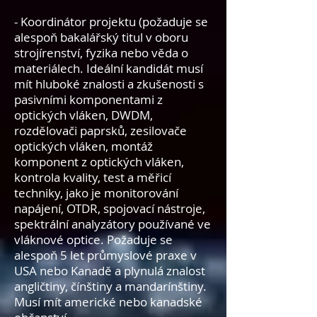
- Koordinátor projektu (požaduje se
alespoň bakalářský titul v oboru
strojírenství, fyzika nebo věda o
materiálech. Ideální kandidát musí
mít hluboké znalosti a zkušenosti s
pasivními komponentami z
optických vláken, DWDM,
rozdělovači paprsků, zesilovače
optických vláken, montáž
komponent z optických vláken,
kontrola kvality, test a měřicí
techniky, jako je monitorování
napájení, OTDR, spojovací nástroje,
spektrální analyzátory používané ve
vláknové optice. Požaduje se
alespoň 5 let průmyslové praxe v
USA nebo Kanadě a plynulá znalost
angličtiny, čínštiny a mandarínštiny.
Musí mít americké nebo kanadské